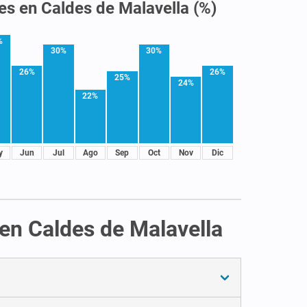
les en Caldes de Malavella (%)
%
30%
30%
26%
26%
25%
24%
22%
y
Jun
Jul
Ago
Sep
Oct
Nov
Dic
 en Caldes de Malavella