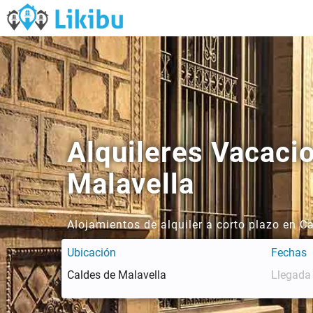
Alquileres Vacacio
Malavella
Alojamientos de alquiler a corto plazo en C
Ubicación
Fechas