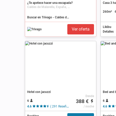
¿Te apetece hacer una escapada?
Casa 3 ha
Caldes de Malavella, España, Cataluña
260m²
Buscar en Trivago - Caldes de Malavella
Likibu
Ver oferta
Detalles
Hotel con jacuzzi
Bed and b
Desde
388 €
6
6
4.6
( 291 Reseñas )
/ noche
4.6