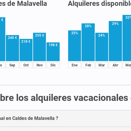
es de Malavella
Alquileres disponib
32
 €
29%
28%
25%
255 €
24%
240 €
218 €
198 €
o
Sep
Oct
Nov
Dic
Ene
Feb
Mar
Abr
Ma
re los alquileres vacacionales
nal en Caldes de Malavella ?