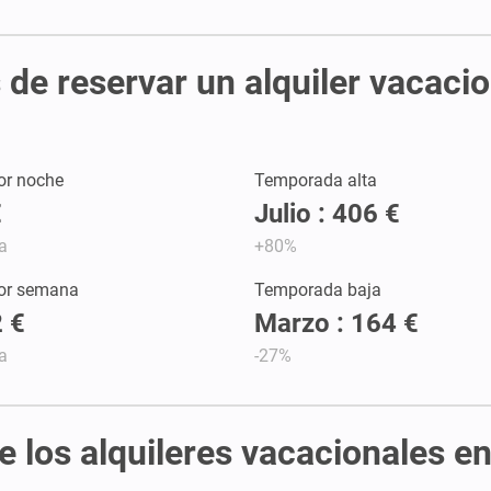
de reservar un alquiler vacaci
or noche
Temporada alta
€
Julio : 406 €
a
+80%
por semana
Temporada baja
 €
Marzo : 164 €
a
-27%
de los alquileres vacacionales e