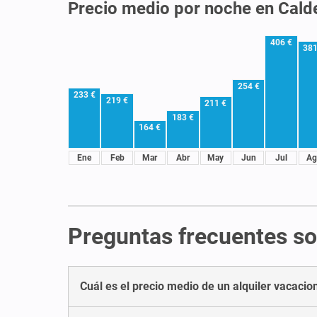
Precio medio por noche en Cald
406 €
381
254 €
233 €
219 €
211 €
183 €
164 €
Ene
Feb
Mar
Abr
May
Jun
Jul
Ag
Preguntas frecuentes sob
Cuál es el precio medio de un alquiler vacacio