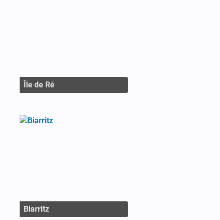
Île de Ré
Biarritz