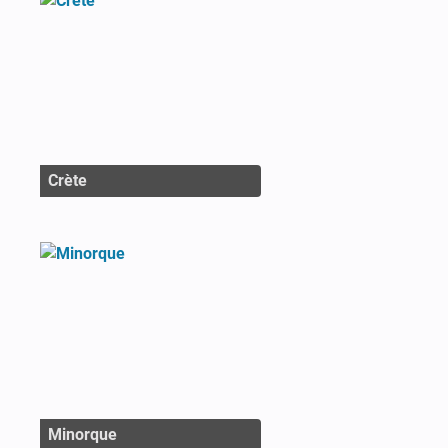
Crète
Minorque