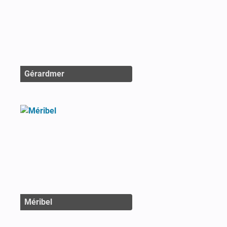
Gérardmer
Méribel