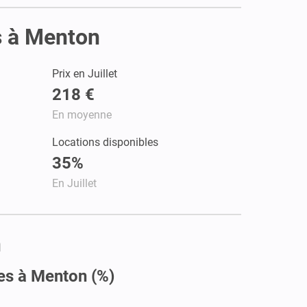
s à Menton
Prix en Juillet
218 €
En moyenne
Locations disponibles
35%
En Juillet
n
es à Menton (%)