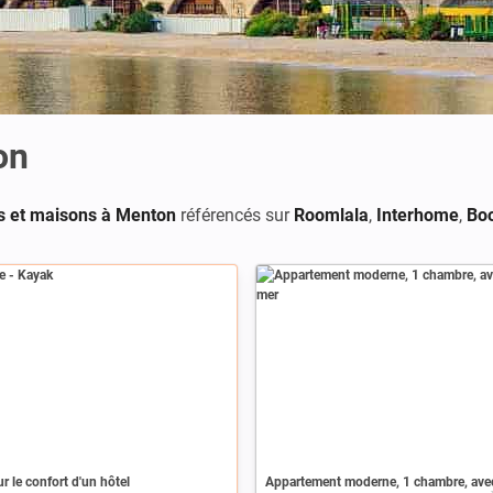
on
s et maisons à Menton
référencés sur
Roomlala
,
Interhome
,
Bo
r le confort d'un hôtel