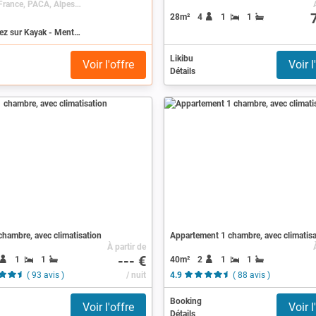
Menton, France, PACA, Alpes-Maritimes
28m²
4
1
1
Recherchez sur Kayak - Menton
Likibu
Voir l'offre
Voir l
Détails
chambre, avec climatisation
Appartement 1 chambre, avec climatisa
À partir de
--- €
1
1
40m²
2
1
1
( 93 avis )
/ nuit
4.9
( 88 avis )
Booking
Voir l'offre
Voir l
Détails