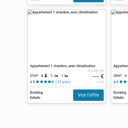
Appartement 1 chambre, avec climatisation
Apparteme
À partir de
--- €
57m²
4
1
1
30m²
4
4.9
( 57 avis )
/ nuit
4.9
Booking
Booking
Voir l'offre
Détails
Détails