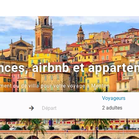
nces, airbnb et appart
ement ou de villa pour votre voyage à Menton
Voyageurs
2 adultes