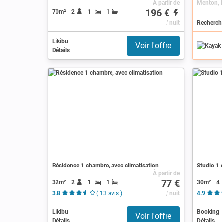
À partir de
196 €
70m²
2
1
1
/ nuit
Likibu
Voir l'offre
Détails
Résidence 1 chambre, avec climatisation
Studio 1 
À partir de
77 €
32m²
2
1
1
30m²
4
3.8
( 13 avis )
/ nuit
4.9
Likibu
Booking
Voir l'offre
Détails
Détails