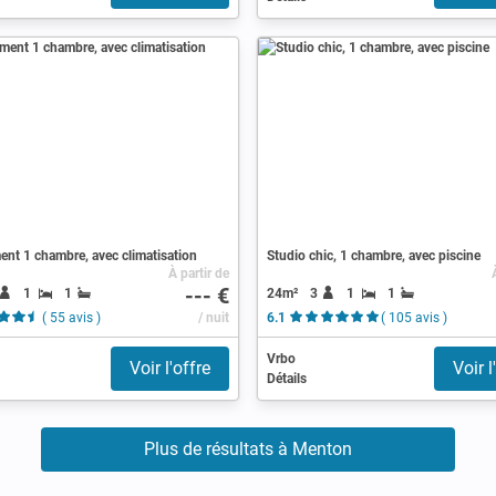
nt 1 chambre, avec climatisation
Studio chic, 1 chambre, avec piscine
À partir de
--- €
1
1
24m²
3
1
1
( 55 avis )
/ nuit
6.1
( 105 avis )
Vrbo
Voir l'offre
Voir l
Détails
Plus de résultats à Menton