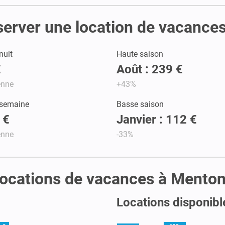
éserver une location de vacance
nuit
Haute saison
€
Août : 239 €
enne
+43%
 semaine
Basse saison
 €
Janvier : 112 €
enne
-33%
s locations de vacances à Mento
Locations disponibl