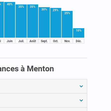
%
40%
35%
35%
30%
29%
25%
10%
i
Juin
Juil.
Août
Sept.
Oct.
Nov.
Déc.
cances à Menton