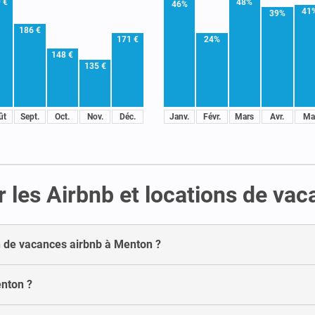
 €
48%
46%
41
39%
186 €
171 €
24%
148 €
135 €
ût
Sept.
Oct.
Nov.
Déc.
Janv.
Févr.
Mars
Avr.
Ma
r les Airbnb et locations de va
 de vacances airbnb à Menton ?
enton ?