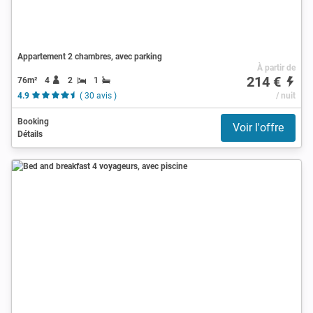
Appartement 2 chambres, avec parking
À partir de
214 €
76m²
4
2
1
4.9
( 30 avis )
/ nuit
Booking
Voir l'offre
Détails