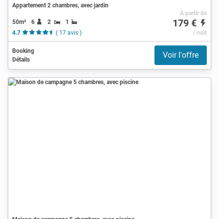
Appartement 2 chambres, avec jardin
À partir de
179 €
50m²
6
2
1
4.7
( 17 avis )
/ nuit
Booking
Voir l'offre
Détails