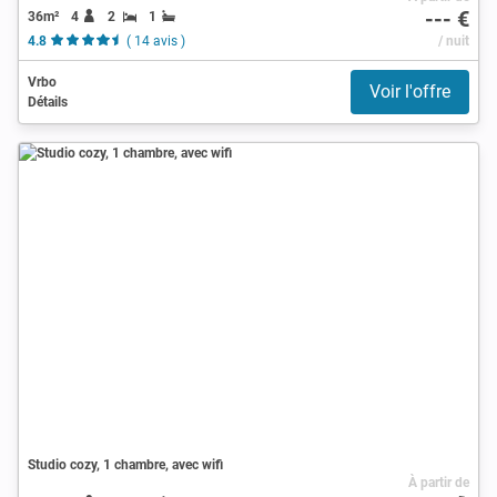
--- €
36m²
4
2
1
4.8
( 14 avis )
/ nuit
Vrbo
Voir l'offre
Détails
Studio cozy, 1 chambre, avec wifi
À partir de