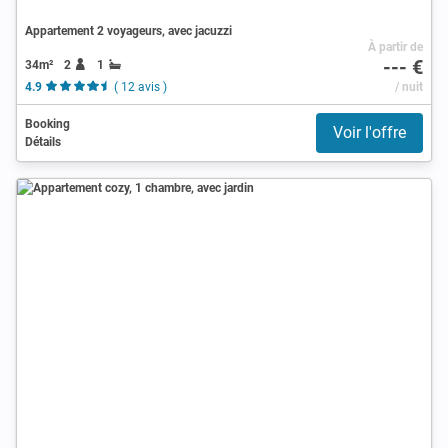
Appartement 2 voyageurs, avec jacuzzi
À partir de
--- €
34m²
2
1
4.9
( 12 avis )
/ nuit
Booking
Voir l'offre
Détails