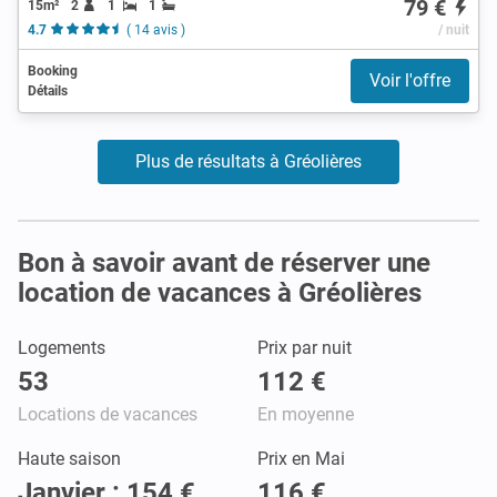
79 €
15m²
2
1
1
4.7
( 14 avis )
/ nuit
Booking
Voir l'offre
Détails
Plus de résultats à Gréolières
Bon à savoir avant de réserver une
location de vacances à Gréolières
Logements
Prix par nuit
53
112 €
Locations de vacances
En moyenne
Haute saison
Prix en Mai
Janvier : 154 €
116 €