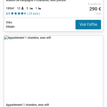
Maison de campagne 5 chambres, avec piscine
À partir de
290 €
180m²
12
5
1
4.9
( 25 avis )
/ nuit
Vrbo
Voir l'offre
Détails
Appartement 1 chambre, avec wifi