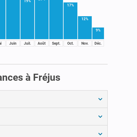
19%
17%
12%
9%
i
Juin
Juil.
Août
Sept.
Oct.
Nov.
Déc.
ances à Fréjus