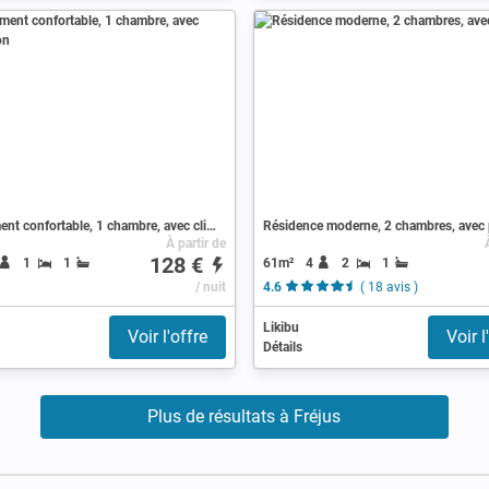
Appartement confortable, 1 chambre, avec climatisation
Résidence moderne, 2 chambres, avec 
À partir de
128 €
61m²
4
2
1
1
1
/ nuit
4.6
( 18 avis )
Likibu
Voir l'offre
Voir l
Détails
Plus de résultats à Fréjus