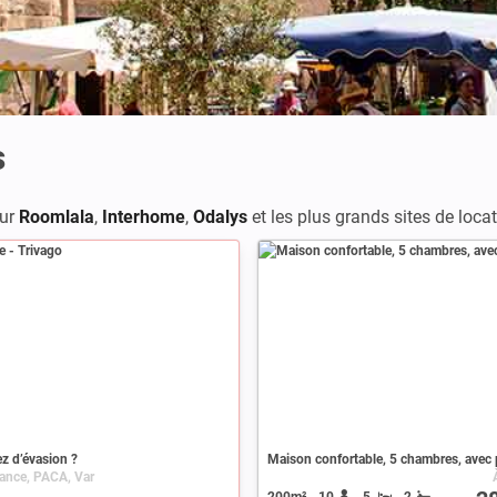
s
ur
Roomlala
,
Interhome
,
Odalys
et les plus grands sites de loca
z d’évasion ?
Maison confortable, 5 chambres, avec 
rance, PACA, Var
200m²
10
5
2