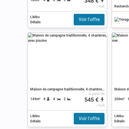
348 €
/ nuit
Likibu
Voir l'offre
Détails
Maison de campagne traditionnelle, 4 chambres, avec piscine
À partir de
545 €
149m²
8
4
2
200m²
/ nuit
Likibu
Likibu
Voir l'offre
Détails
Détails