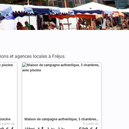
tions et agences locales à Fréjus.
piscine
Maison de campagne authentique, 3 chambres, avec piscine
À partir de
À partir de
159m²
8
3
2