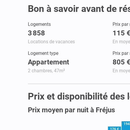
Bon à savoir avant de ré
Logements
Prix par 
3 858
115 
Locations de vacances
En moy
Logement type
Prix par
Appartement
805 
2 chambres, 47m²
En moy
Prix et disponibilité des
Prix moyen par nuit à Fréjus
194
176 €