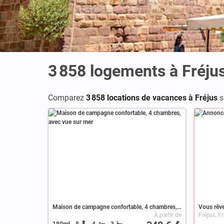
3 858
logements à Fréju
Comparez
3 858 locations de vacances à Fréjus
s
Annonce
Maison de campagne confortable, 4 chambres, avec vue sur mer
Vous rêve
À partir de
Fréjus, F
180m²
8
4
3