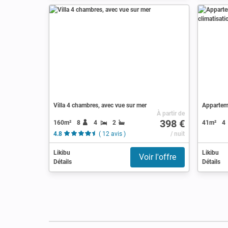
Villa 4 chambres, avec vue sur mer
À partir de
398 €
160m²
8
4
2
41m²
4
4.8
( 12 avis )
/ nuit
Likibu
Likibu
Voir l'offre
Détails
Détails