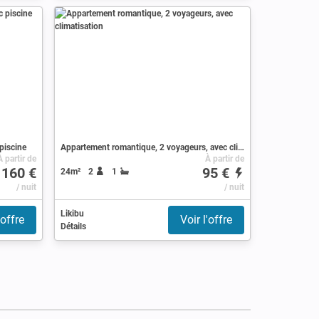
piscine
Appartement romantique, 2 voyageurs, avec climatisation
À partir de
À partir de
160 €
95 €
24m²
2
1
/ nuit
/ nuit
Likibu
'offre
Voir l'offre
Détails