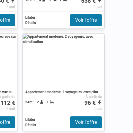
80 €
538 €
/ nuit
/ nuit
Likibu
'offre
Voir l'offre
Détails
Résidence confortable, 1 chambre, avec vue sur mer
Appartement moderne, 2 voyageurs, avec climatisation
À partir de
À partir de
112 €
96 €
24m²
2
1
/ nuit
/ nuit
Likibu
'offre
Voir l'offre
Détails