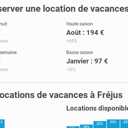
server une location de vacances
nuit
Haute saison
€
Août : 194 €
enne
+69%
 semaine
Basse saison
€
Janvier : 97 €
enne
-16%
 locations de vacances à Fréjus
Locations disponible
 €
23%
23
22%
20%