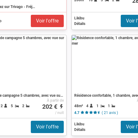
2
Recherchez sur Trivago - Fréjus
Likibu
Voir l'offre
Voir l
Détails
Maison de campagne 5 chambres, avec vue sur mer
À partir de
202 €
48m²
4
1
1
12
5
2
/ nuit
4.7
( 21 avis )
Likibu
Voir l'offre
Voir l
Détails