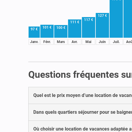
127 €
117 €
111 €
101 €
100 €
97 €
Janv.
Févr.
Mars
Avr.
Mai
Juin
Juil.
Aoû
Questions fréquentes sur
Quel est le prix moyen d’une location de vacan
Dans quels quartiers séjourner pour se baigne
Où choisir une location de vacances adaptée au