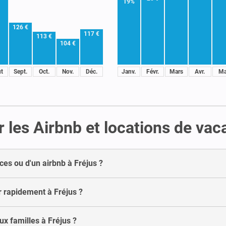
19%
126 €
117 €
113 €
104 €
t
Sept.
Oct.
Nov.
Déc.
Janv.
Févr.
Mars
Avr.
Ma
 les Airbnb et locations de vac
ces ou d'un airbnb à Fréjus ?
r rapidement à Fréjus ?
x familles à Fréjus ?