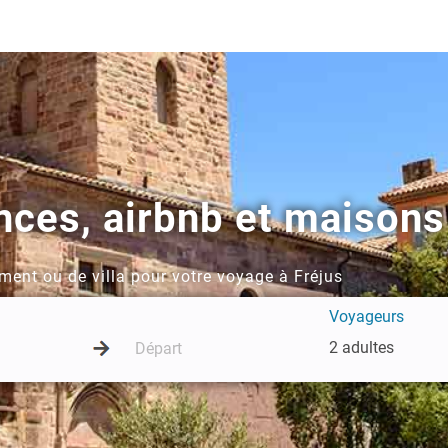
ces, airbnb et maisons
ment ou de villa pour votre voyage à Fréjus
Voyageurs
2 adultes