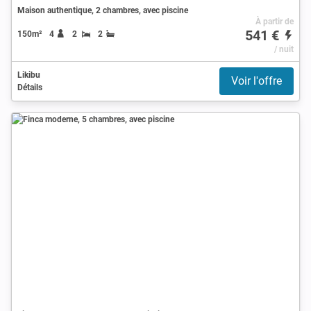
Maison authentique, 2 chambres, avec piscine
À partir de
541 €
150m²
4
2
2
/ nuit
Likibu
Voir l'offre
Détails