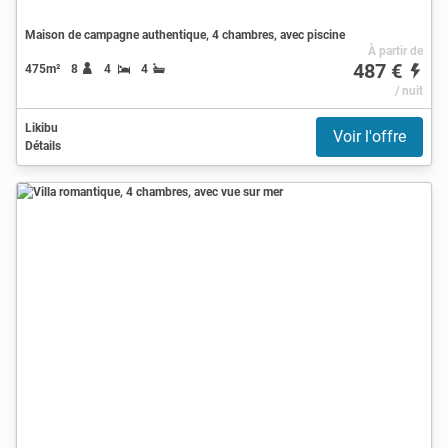
Maison de campagne authentique, 4 chambres, avec piscine
À partir de
487 €
475m²
8
4
4
/ nuit
Likibu
Voir l'offre
Détails