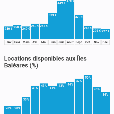
476 €
449 €
333 €
320 €
258 €
257 €
250 €
246 €
240 €
240 €
229 €
227 €
Janv.
Févr.
Mars
Avr.
Mai
Juin
Juil.
Août
Sept.
Oct.
Nov.
Déc.
Locations disponibles aux Îles
Baléares (%)
50%
47%
44%
43%
43%
41%
41%
40%
36%
33%
28%
28%