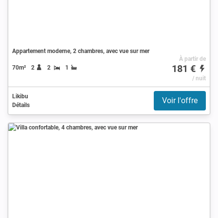
Appartement moderne, 2 chambres, avec vue sur mer
À partir de
181 €
70m²
2
2
1
/ nuit
Likibu
Voir l'offre
Détails