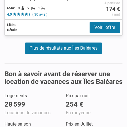
À partir de
174 €
65m²
3
2
1
4.9
( 30 avis )
/ nuit
Likibu
Voir l'offre
Détails
Plus de résultats aux Îles Baléares
Bon à savoir avant de réserver une
location de vacances aux Îles Baléares
Logements
Prix par nuit
28 599
254 €
Locations de vacances
En moyenne
Haute saison
Prix en Juillet