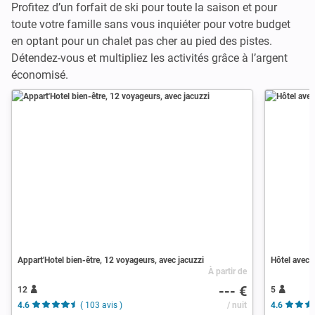
Profitez d’un forfait de ski pour toute la saison et pour
toute votre famille sans vous inquiéter pour votre budget
en optant pour un chalet pas cher au pied des pistes.
Détendez-vous et multipliez les activités grâce à l’argent
économisé.
Appart'Hotel bien-être, 12 voyageurs, avec jacuzzi
Hôtel avec 
À partir de
--- €
12
5
4.6
( 103 avis )
/ nuit
4.6