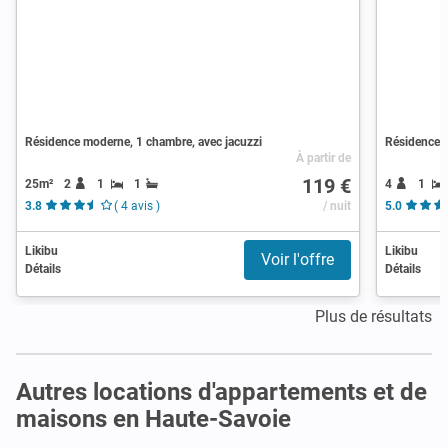
Résidence moderne, 1 chambre, avec jacuzzi
Résidence m
À partir de
119 €
25m²
2
1
1
4
1
3.8
( 4 avis )
/ nuit
5.0
Likibu
Likibu
Voir l'offre
Détails
Détails
Plus de résultats
Autres locations d'appartements et de
maisons en Haute-Savoie