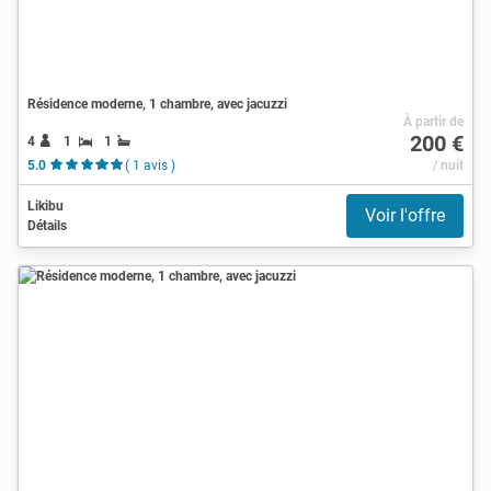
Résidence moderne, 1 chambre, avec jacuzzi
À partir de
200 €
4
1
1
5.0
( 1 avis )
/ nuit
Likibu
Voir l'offre
Détails