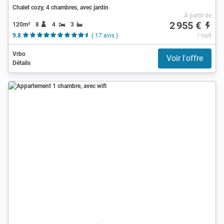
Chalet cozy, 4 chambres, avec jardin
À partir de
2 955 €
120m²
8
4
3
9.8
( 17 avis )
/ nuit
Vrbo
Voir l'offre
Détails