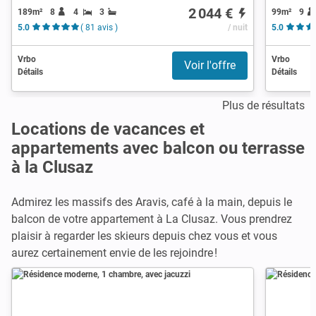
2 044 €
189m²
8
4
3
99m²
9
5.0
( 81 avis )
/ nuit
5.0
Vrbo
Vrbo
Voir l'offre
Détails
Détails
Plus de résultats
Locations de vacances et
appartements avec balcon ou terrasse
à la Clusaz
Admirez les massifs des Aravis, café à la main, depuis le
balcon de votre appartement à La Clusaz. Vous prendrez
plaisir à regarder les skieurs depuis chez vous et vous
aurez certainement envie de les rejoindre !