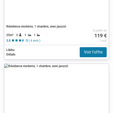
Résidence moderne, 1 chambre, avec jacuzzi
À partir de
119 €
25m²
2
1
1
3.8
( 4 avis )
/ nuit
Likibu
Voir l'offre
Détails