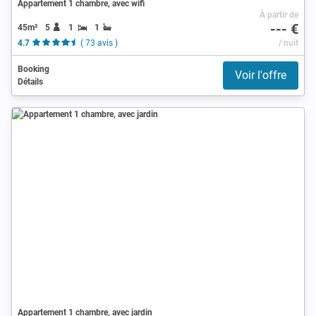
Appartement 1 chambre, avec wifi
À partir de
--- €
45m²
5
1
1
4.7
( 73 avis )
/ nuit
Booking
Voir l'offre
Détails
Appartement 1 chambre, avec jardin