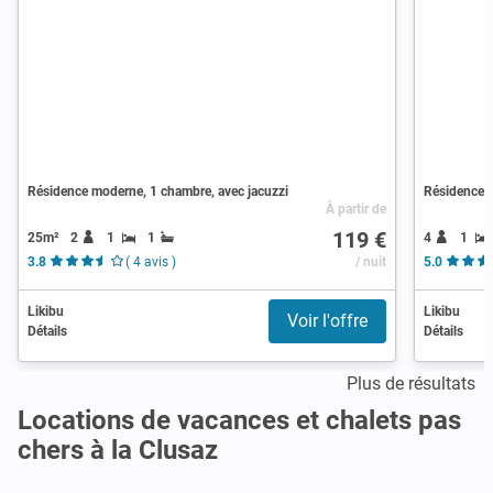
Résidence moderne, 1 chambre, avec jacuzzi
Résidence m
À partir de
119 €
25m²
2
1
1
4
1
3.8
( 4 avis )
/ nuit
5.0
Likibu
Likibu
Voir l'offre
Détails
Détails
Plus de résultats
Locations de vacances et chalets pas
chers à la Clusaz