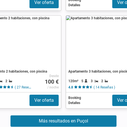
Booking
Ver oferta
Ver o
Detalles
to 2 habitaciones, con piscina
Apartamento 3 habitaciones, con pisci
Desde
100 €
2
120m²
5
3
2
( 27 Reseñas )
/ noche
4.8
( 14 Reseñas )
Booking
Ver oferta
Ver o
Detalles
Más resultados en Puçol