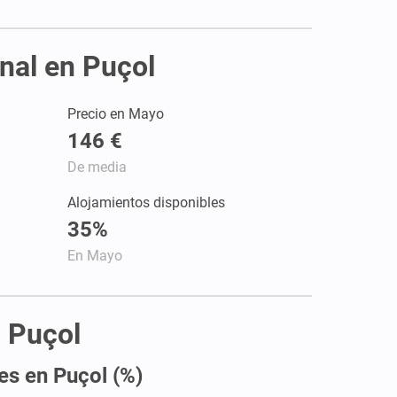
onal en Puçol
Precio en Mayo
146 €
De media
Alojamientos disponibles
35%
En Mayo
n Puçol
es en Puçol (%)