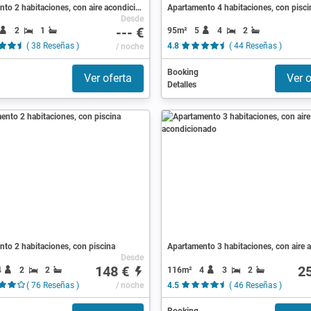
Apartamento 2 habitaciones, con aire acondicionado
Apartamento 4 habitaciones, con pisci
Desde
--- €
2
1
95m²
5
4
2
( 38 Reseñas )
/ noche
4.8
( 44 Reseñas )
Booking
Ver oferta
Ver o
Detalles
to 2 habitaciones, con piscina
Desde
148 €
2
4
2
2
116m²
4
3
2
( 76 Reseñas )
/ noche
4.5
( 46 Reseñas )