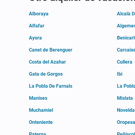
Alboraya
Alcalà D
Alfafar
Algemes
Ayora
Benicar
Canet de Berenguer
Carcaix
Costa del Azahar
Cullera
Gata de Gorgos
Ibi
La Pobla De Farnals
La Pobl
Manises
Mislata
Muchamiel
Novelda
Onteniente
Oropesa
Paterna
Peñísco