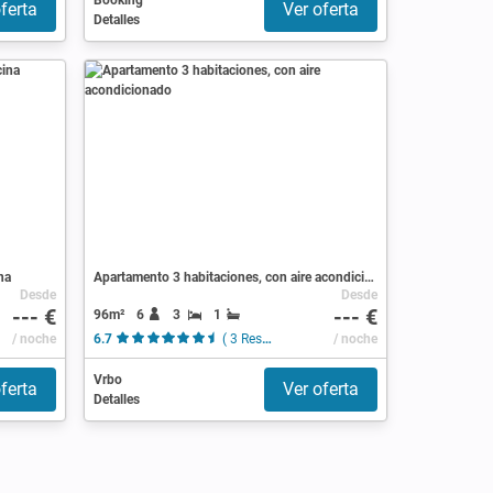
Booking
ferta
Ver oferta
Detalles
na
Apartamento 3 habitaciones, con aire acondicionado
Desde
Desde
--- €
--- €
96m²
6
3
1
/ noche
6.7
( 3 Reseñas )
/ noche
Vrbo
ferta
Ver oferta
Detalles