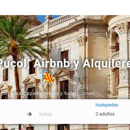
uçol, Airbnb y Alquiler
uçol: casas, apartamentos y habitaciones.
Huéspedes
2 adultos