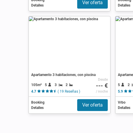
Booking
Booking
Ver oferta
Detalles
Detalles
Apartamento 3 habitaciones, con piscina
Apartamen
Desde
--- €
105m²
5
3
2
5
2
4.7
( 19 Reseñas )
/ noche
5.9
Booking
Vrbo
Ver oferta
Detalles
Detalles