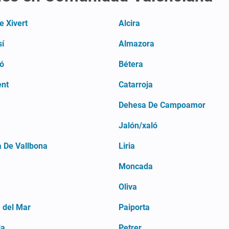
e Xivert
Alcira
í
Almazora
ló
Bétera
ent
Catarroja
Dehesa De Campoamor
Jalón/xaló
a De Vallbona
Liria
Moncada
Oliva
 del Mar
Paiporta
la
Petrer