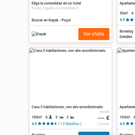
Elige la comodidad de un hotel
Puçol, España, Comunidad Valenciana
50m²
4
Buscar en Kayak - Puçol
4.9
Booking
Ver oferta
Detalles
Casa 3 habitaciones, con aire acondicionado
Apartamen
Desde
--- €
180m²
6
3
2
104m²
4.9
( 13 Reseñas )
/ noche
4.5