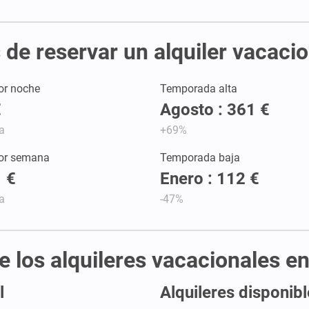
de reservar un alquiler vacaci
or noche
Temporada alta
€
Agosto : 361 €
a
+69%
por semana
Temporada baja
 €
Enero : 112 €
a
-47%
de los alquileres vacacionales e
l
Alquileres disponibl