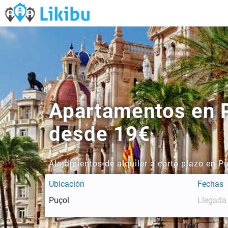
Apartamentos en P
desde 19€
Alojamientos de alquiler a corto plazo en P
Ubicación
Fechas