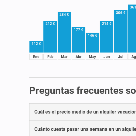
361
306 €
284 €
212 €
214 €
177 €
146 €
112 €
Ene
Feb
Mar
Abr
May
Jun
Jul
Ag
Preguntas frecuentes sob
Cuál es el precio medio de un alquiler vacacio
Cuánto cuesta pasar una semana en un alquile