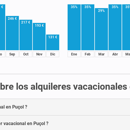
 €
35%
35%
35%
35
29%
246 €
217 €
193 €
131 €
o
Sep
Oct
Nov
Dic
Ene
Feb
Mar
Abr
Ma
re los alquileres vacacionales
nal en Puçol ?
r vacacional en Puçol ?