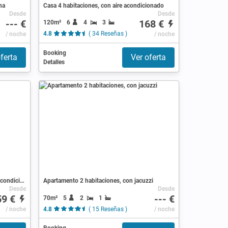
na
Casa 4 habitaciones, con aire acondicionado
Desde
Desde
--- €
168 €
120m²
6
4
3
/ noche
4.8
( 34 Reseñas )
/ noche
Booking
ferta
Ver oferta
Detalles
Apartamento 3 habitaciones, con aire acondicionado
Apartamento 2 habitaciones, con jacuzzi
Desde
Desde
59 €
--- €
70m²
5
2
1
/ noche
4.8
( 15 Reseñas )
/ noche