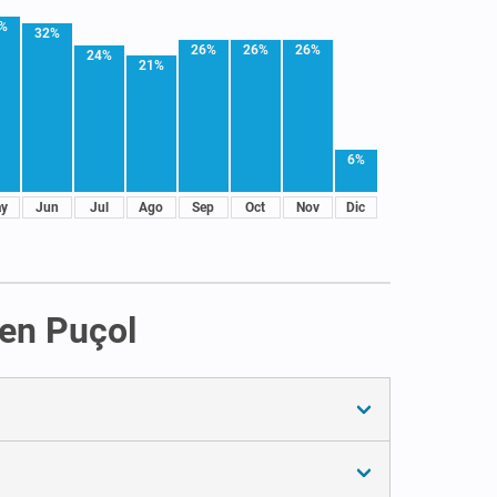
%
32%
26%
26%
26%
24%
21%
6%
y
Jun
Jul
Ago
Sep
Oct
Nov
Dic
 en Puçol