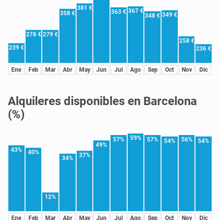
381 €
367 €
363 €
358 €
349 €
348 €
278 €
279 €
258 €
239 €
236 €
Ene
Feb
Mar
Abr
May
Jun
Jul
Ago
Sep
Oct
Nov
Dic
Alquileres disponibles en Barcelona
(%)
59%
57%
57%
56%
54%
54%
49%
43%
40%
37%
34%
12%
Ene
Feb
Mar
Abr
May
Jun
Jul
Ago
Sep
Oct
Nov
Dic