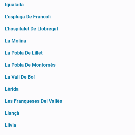
Igualada
L'espluga De Francolí
L'hospitalet De Llobregat
La Molina
La Pobla De Lillet
La Pobla De Montornès
La Vall De Boí
Lérida
Les Franqueses Del Vallès
Llançà
Llívia