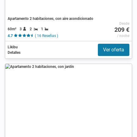
Apartamento 2 habitaciones, con aire acondicionado
Desde
209 €
60m²
3
2
1
4.7
( 16 Reseñas )
/ noche
Likibu
Ver oferta
Detalles