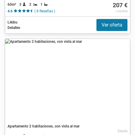
207 €
60m²
3
2
1
4.6
( 8 Reseñas )
/ noche
Likibu
Ver oferta
Detalles
Apartamento 2 habitaciones, con vista al mar
Desde