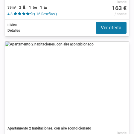
Desde
163 €
39m²
2
1
1
4.3
( 16 Reseñas )
/ noche
Likibu
Ver oferta
Detalles
Apartamento 2 habitaciones, con aire acondicionado
Desde