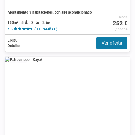
Apartamento 3 habitaciones, con aire acondicionado
Desde
252 €
150m²
5
3
2
4.6
( 11 Reseñas )
/ noche
Likibu
Ver oferta
Detalles
Patrocinado