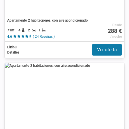
Apartamento 2 habitaciones, con aire acondicionado
Desde
288 €
71m²
4
2
1
4.6
( 24 Reseñas )
/ noche
Likibu
Ver oferta
Detalles