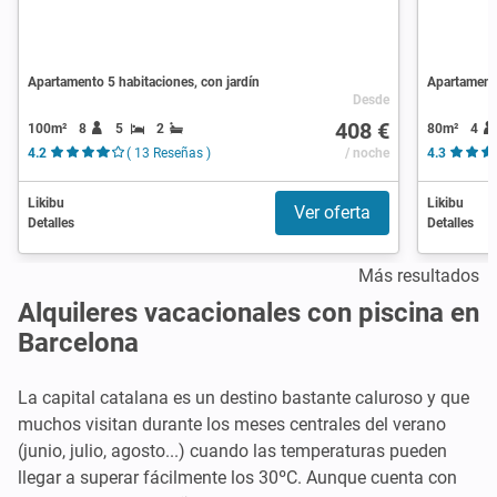
Apartamento 5 habitaciones, con jardín
Apartamento
Desde
408 €
100m²
8
5
2
80m²
4
4.2
( 13 Reseñas )
/ noche
4.3
Likibu
Likibu
Ver oferta
Detalles
Detalles
Más resultados
Alquileres vacacionales con piscina en
Barcelona
La capital catalana es un destino bastante caluroso y que
muchos visitan durante los meses centrales del verano
(junio, julio, agosto...) cuando las temperaturas pueden
llegar a superar fácilmente los 30ºC. Aunque cuenta con