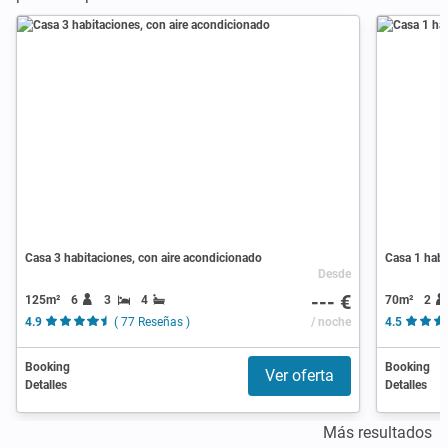
Casa 3 habitaciones, con aire acondicionado
Casa 1 habi
Desde
--- €
125m²
6
3
4
70m²
2
4.9
( 77 Reseñas )
/ noche
4.5
Booking
Booking
Ver oferta
Detalles
Detalles
Más resultados