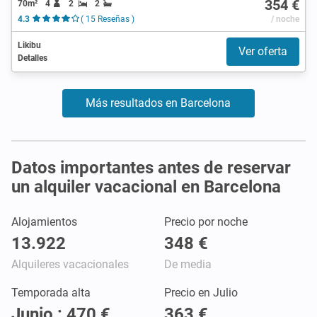
354 €
70m²
4
2
2
4.3
( 15 Reseñas )
/ noche
Likibu
Ver oferta
Detalles
Más resultados en Barcelona
Datos importantes antes de reservar
un alquiler vacacional en Barcelona
Alojamientos
Precio por noche
13.922
348 €
Alquileres vacacionales
De media
Temporada alta
Precio en Julio
Junio : 470 €
363 €