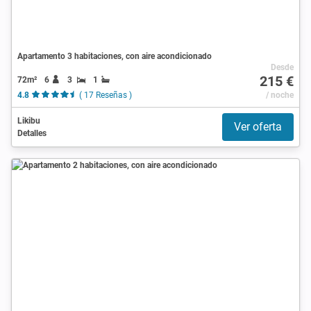
Apartamento 3 habitaciones, con aire acondicionado
Desde
215 €
72m²
6
3
1
4.8
( 17 Reseñas )
/ noche
Likibu
Ver oferta
Detalles