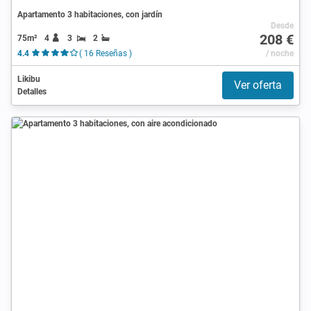
Apartamento 3 habitaciones, con jardín
Desde
208 €
75m²
4
3
2
4.4
( 16 Reseñas )
/ noche
Likibu
Ver oferta
Detalles