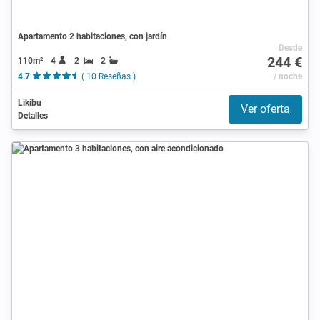
Apartamento 2 habitaciones, con jardín
Desde
244 €
110m²
4
2
2
4.7
( 10 Reseñas )
/ noche
Likibu
Ver oferta
Detalles