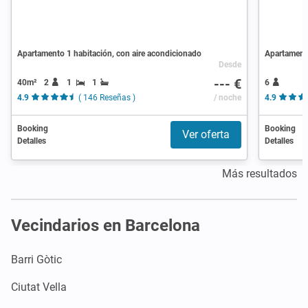
Apartamento 1 habitación, con aire acondicionado
Apartament
Desde
--- €
40m²
2
1
1
6
4.9
( 146 Reseñas )
/ noche
4.9
Booking
Booking
Ver oferta
Detalles
Detalles
Más resultados
Vecindarios en Barcelona
Barri Gòtic
Ciutat Vella