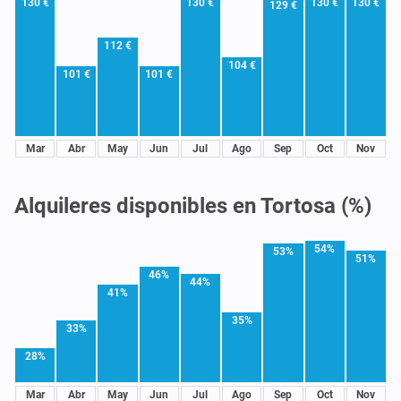
130 €
130 €
130 €
130 €
129 €
112 €
104 €
101 €
101 €
Mar
Abr
May
Jun
Jul
Ago
Sep
Oct
Nov
Alquileres disponibles en Tortosa (%)
54%
53%
51%
46%
44%
41%
35%
33%
28%
Mar
Abr
May
Jun
Jul
Ago
Sep
Oct
Nov