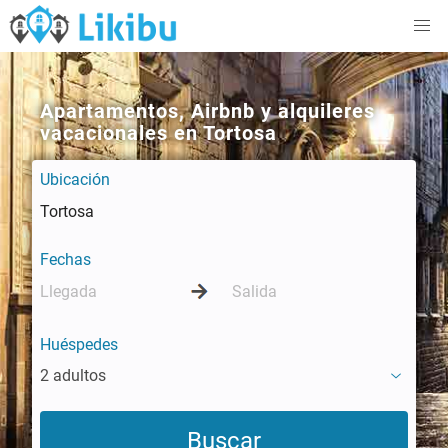
Apartamentos, Airbnb y alquileres
vacacionales en Tortosa
Ubicación
Fechas
Huéspedes
2 adultos