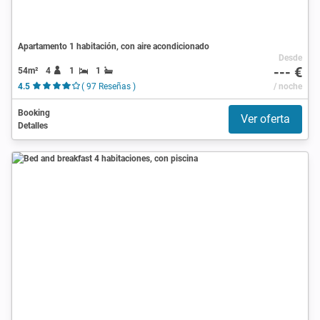
Apartamento 1 habitación, con aire acondicionado
Desde
--- €
54m²
4
1
1
4.5
( 97 Reseñas )
/ noche
Booking
Ver oferta
Detalles