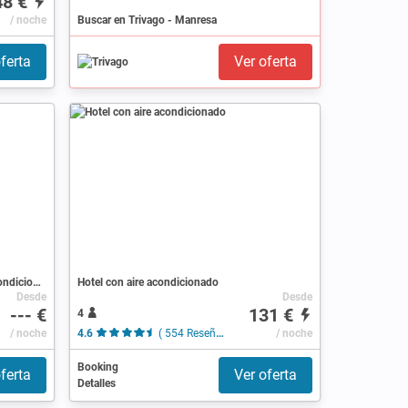
48 €
/ noche
Buscar en Trivago - Manresa
ferta
Ver oferta
Apartamento 6 huéspedes, con aire acondicionado
Hotel con aire acondicionado
Desde
Desde
--- €
131 €
4
/ noche
4.6
( 554 Reseñas )
/ noche
Booking
ferta
Ver oferta
Detalles