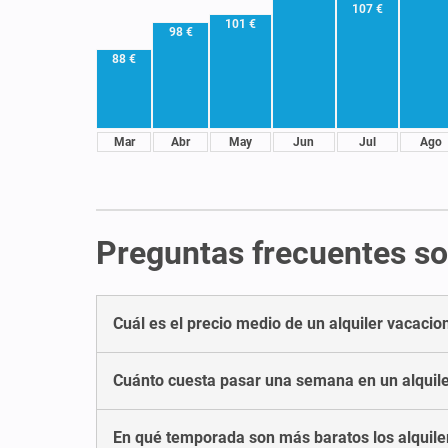
107 €
101 €
98 €
88 €
Mar
Abr
May
Jun
Jul
Ago
Preguntas frecuentes so
Cuál es el precio medio de un alquiler vacaci
Cuánto cuesta pasar una semana en un alquil
En qué temporada son más baratos los alquile