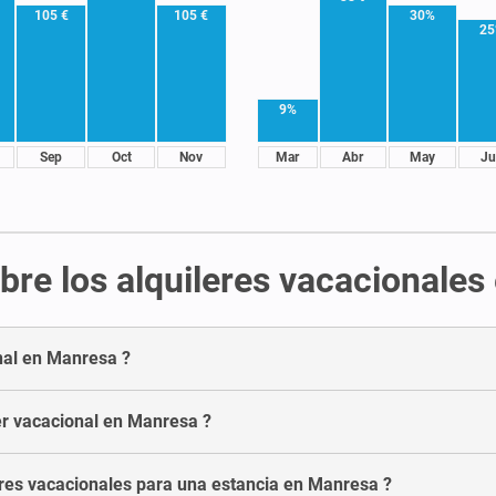
105 €
105 €
30%
2
9%
Sep
Oct
Nov
Mar
Abr
May
Ju
bre los alquileres vacacionale
onal en Manresa ?
er vacacional en Manresa ?
res vacacionales para una estancia en Manresa ?