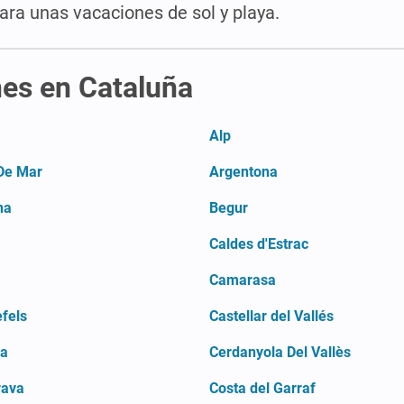
ara unas vacaciones de sol y playa.
nes en Cataluña
Alp
De Mar
Argentona
na
Begur
Caldes d'Estrac
Camarasa
fels
Castellar del Vallés
ya
Cerdanyola Del Vallès
rava
Costa del Garraf