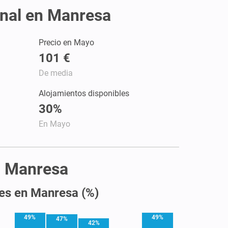
onal en Manresa
Precio en Mayo
101 €
De media
Alojamientos disponibles
30%
En Mayo
en Manresa
les en Manresa (%)
49%
49%
47%
42%