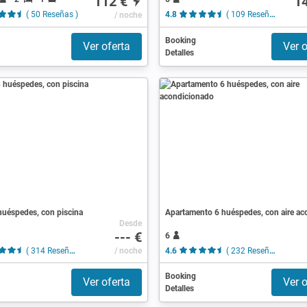
112 €
1
( 50 Reseñas )
/ noche
4.8
( 109 Reseñas )
Booking
Ver oferta
Ver o
Detalles
huéspedes, con piscina
Desde
--- €
6
( 314 Reseñas )
/ noche
4.6
( 232 Reseñas )
Booking
Ver oferta
Ver o
Detalles