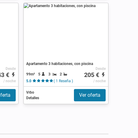
Apartamento 3 habitaciones, con piscina
Desde
Desde
43 €
205 €
99m²
5
3
2
/ noche
5.0
( 1 Reseña )
/ noche
Vrbo
ferta
Ver oferta
Detalles