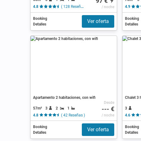
97 €
4.8
( 128 Reseñas )
/ noche
4.9
Booking
Booking
Ver oferta
Detalles
Detalles
Apartamento 2 habitaciones, con wifi
Chalet 3 
Desde
--- €
57m²
3
2
1
3
4.8
( 42 Reseñas )
/ noche
4.6
Booking
Booking
Ver oferta
Detalles
Detalles