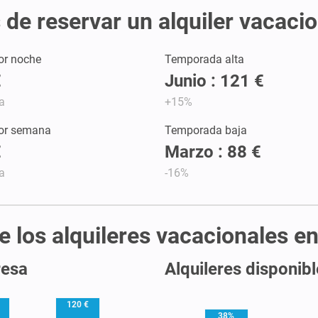
 de reservar un alquiler vacaci
or noche
Temporada alta
€
Junio : 121 €
a
+15%
por semana
Temporada baja
€
Marzo : 88 €
a
-16%
de los alquileres vacacionales 
resa
Alquileres disponib
120 €
38%