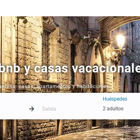
bnb y casas vacacional
Manresa: casas, apartamentos y habitaciones.
Huéspedes
2 adultos