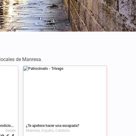
 locales de Manresa.
Patrocinado
Apartamento 6 huéspedes, con aire acondicionado
¿Te apetece hacer una escapada?
Desde
Manresa, España, Cataluña