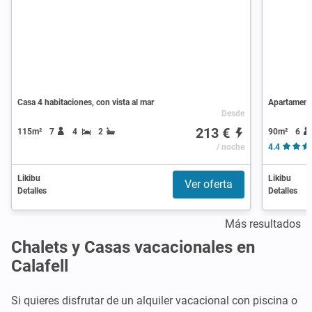
Casa 4 habitaciones, con vista al mar
Apartamento
Desde
213 €
90m²
6
115m²
7
4
2
/ noche
4.4
Likibu
Likibu
Ver oferta
Detalles
Detalles
Más resultados
Chalets y Casas vacacionales en
Calafell
Si quieres disfrutar de un alquiler vacacional con piscina o