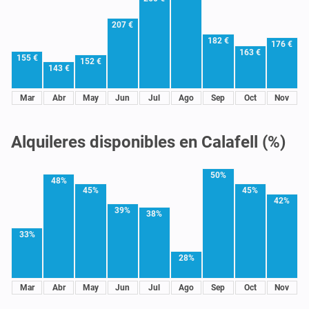
207 €
182 €
176 €
163 €
155 €
152 €
143 €
Mar
Abr
May
Jun
Jul
Ago
Sep
Oct
Nov
Alquileres disponibles en Calafell (%)
50%
48%
45%
45%
42%
39%
38%
33%
28%
Mar
Abr
May
Jun
Jul
Ago
Sep
Oct
Nov