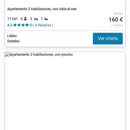
Apartamento 3 habitaciones, con vista al mar
Desde
160 €
111m²
6
3
1
4.3
( 4 Reseñas )
/ noche
Likibu
Ver oferta
Detalles