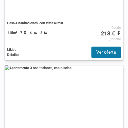
Casa 4 habitaciones, con vista al mar
Desde
213 €
115m²
7
4
2
/ noche
Likibu
Ver oferta
Detalles