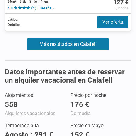
127 €
66m²
5
3
1
4.0
( 1 Reseña )
/ noche
Likibu
Ver oferta
Detalles
Más resultados en Calafell
Datos importantes antes de reservar
un alquiler vacacional en Calafell
Alojamientos
Precio por noche
558
176 €
Alquileres vacacionales
De media
Temporada alta
Precio en Mayo
Agosto : 291 €
152 €