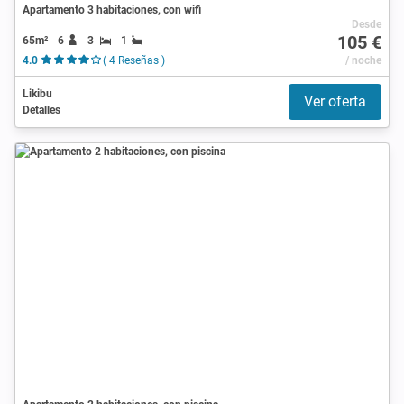
Apartamento 3 habitaciones, con wifi
Desde
105 €
65m²
6
3
1
4.0
( 4 Reseñas )
/ noche
Likibu
Ver oferta
Detalles