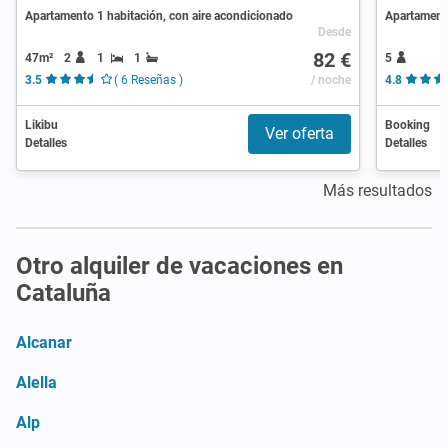
Apartamento 1 habitación, con aire acondicionado
Apartament
Desde
82 €
47m²
2
1
1
5
3.5
( 6 Reseñas )
/ noche
4.8
Likibu
Booking
Ver oferta
Detalles
Detalles
Más resultados
Otro alquiler de vacaciones en
Cataluña
Alcanar
Alella
Alp