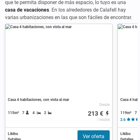
que te permita disponer de más espacio, lo tuyo es una
casa de vacaciones
. En los alrededores de Calafell hay
varias urbanizaciones en las que son fáciles de encontrar.
Casa 4 habitaciones, con vista al mar
Casa 4 habi
Desde
213 €
119m²
7
115m²
7
4
2
/ noche
2.6
Likibu
Likibu
Ver oferta
Detalles
Detalles