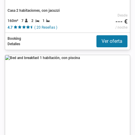
Casa 2 habitaciones, con jacuzzi
Desde
--- €
160m²
7
2
1
4.7
( 20 Reseñas )
/ noche
Booking
Ver oferta
Detalles