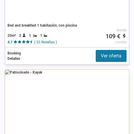
Bed and breakfast 1 habitación, con piscina
Desde
109 €
20m²
2
1
1
4.7
( 53 Reseñas )
/ noche
Booking
Ver oferta
Detalles
Patrocinado