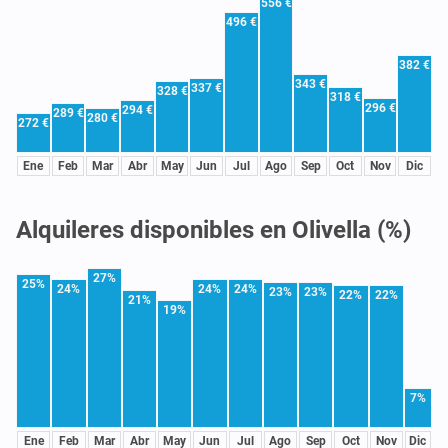
556 €
496 €
382 €
343 €
337 €
328 €
318 €
296 €
294 €
289 €
280 €
272 €
Ene
Feb
Mar
Abr
May
Jun
Jul
Ago
Sep
Oct
Nov
Dic
Alquileres disponibles en Olivella (%)
27%
25%
24%
24%
24%
23%
23%
22%
22%
21%
19%
7%
Ene
Feb
Mar
Abr
May
Jun
Jul
Ago
Sep
Oct
Nov
Dic