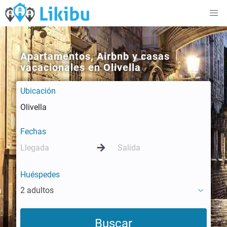
Apartamentos, Airbnb y casas
vacacionales en Olivella
Ubicación
Fechas
Huéspedes
2 adultos