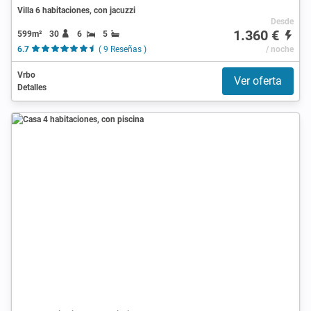
Villa 6 habitaciones, con jacuzzi
Desde
1.360 €
599m²
30
6
5
6.7
( 9 Reseñas )
/ noche
Vrbo
Ver oferta
Detalles