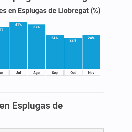
les en Esplugas de Llobregat (%)
41%
37%
4%
24%
24%
22%
un
Jul
Ago
Sep
Oct
Nov
 en Esplugas de