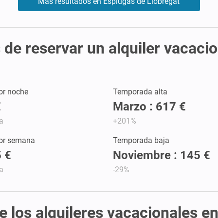
Más resultados en Esplugas de Llobregat
de reservar un alquiler vacaci
or noche
Temporada alta
€
Marzo : 617 €
a
+201%
por semana
Temporada baja
 €
Noviembre : 145 €
a
-29%
de los alquileres vacacionales e