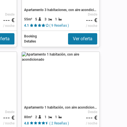
Apartamento 3 habitaciones, con aire acondicionado
Desde
Desde
--- €
--- €
55m²
5
3
1
/ noche
4.1
( 9 Reseñas )
/ noche
Booking
ferta
Ver oferta
Detalles
Apartamento 1 habitación, con aire acondicionado
Desde
Desde
--- €
--- €
80m²
2
1
1
/ noche
4.8
( 2 Reseñas )
/ noche