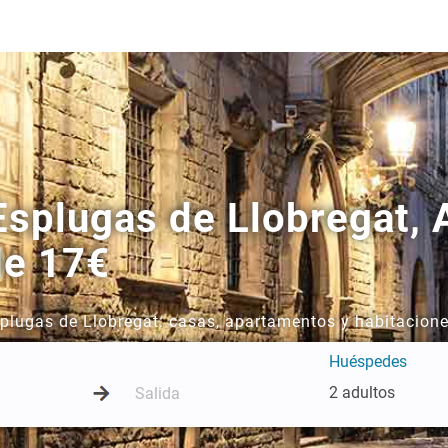
splugas de Llobregat, A
de 17€
splugas de Llobregat: casas, apartamentos y habitacione
Huéspedes
2 adultos