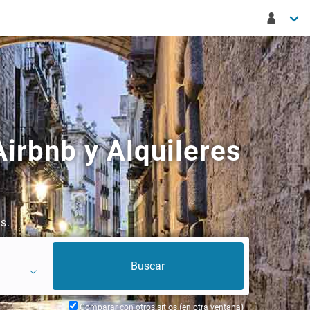
irbnb y Alquileres
s.
Comparar con otros sitios (en otra ventana)