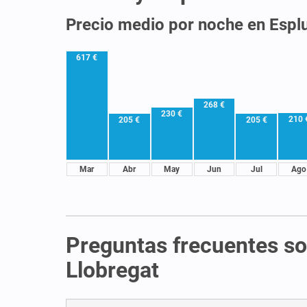
Precio medio por noche en Espl
617 €
268 €
230 €
210 
205 €
205 €
Mar
Abr
May
Jun
Jul
Ago
Preguntas frecuentes so
Llobregat