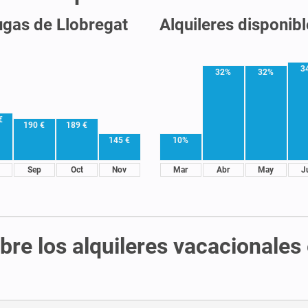
ugas de Llobregat
Alquileres disponib
3
32%
32%
€
190 €
189 €
145 €
10%
Sep
Oct
Nov
Mar
Abr
May
J
bre los alquileres vacacionales