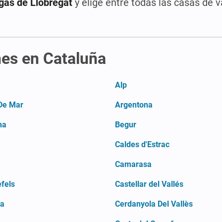
gas de Llobregat
y elige entre todas las casas de 
nes en Cataluña
Alp
De Mar
Argentona
na
Begur
Caldes d'Estrac
Camarasa
fels
Castellar del Vallés
ya
Cerdanyola Del Vallès