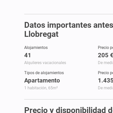
Datos importantes antes 
Llobregat
Alojamientos
Precio p
41
205 
Alquileres vacacionales
De medi
Tipos de alojamientos
Precio 
Apartamento
1.435
1 habitación, 65m²
De medi
Precio y disponibilidad 