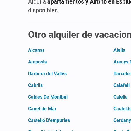
Alquila
apartamentos y Airbnb en Esplu
disponibles.
Otro alquiler de vacacio
Alcanar
Alella
Amposta
Arenys 
Barberá del Vallés
Barcelo
Cabrils
Calafell
Caldes De Montbui
Calella
Canet de Mar
Castelde
Castelló D'empuries
Cerdan