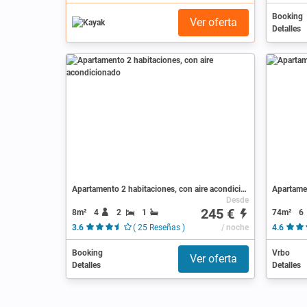
Booking
Ver oferta
Detalles
Apartamento 2 habitaciones, con aire acondicionado
Apartamen
Desde
245 €
8m²
4
2
1
74m²
6
3.6
( 25 Reseñas )
/ noche
4.6
Booking
Vrbo
Ver oferta
Detalles
Detalles