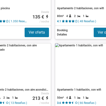
 piscina
Apartamento 2 habitaciones, con wifi
Desde
135 €
80m²
4
2
1
( 1.350 Reseñas )
/ noche
4.1
( 48 Reseñas )
Booking
Ver oferta
Ver o
Detalles
Apartamento 2 habitaciones, con aire acondicionado
Apartamento 1 habitación, con wifi
Desde
213 €
2
1
50m²
4
1
1
( 13 Reseñas )
/ noche
3.6
( 66 Reseñas )