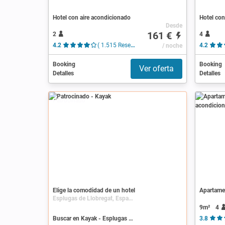
Hotel con aire acondicionado
Hotel con
Desde
161 €
2
4
4.2
( 1.515 Reseñas )
/ noche
4.2
Booking
Booking
Ver oferta
Detalles
Detalles
Patrocinado
Elige la comodidad de un hotel
Esplugas de Llobregat, España, Cataluña
9m²
4
Buscar en Kayak - Esplugas de Llobregat
3.8