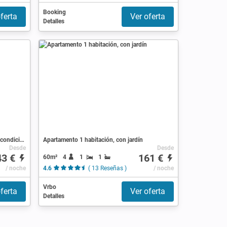
Booking
ferta
Ver oferta
Detalles
Apartamento 2 habitaciones, con aire acondicionado
Apartamento 1 habitación, con jardín
Desde
Desde
43 €
161 €
60m²
4
1
1
/ noche
4.6
( 13 Reseñas )
/ noche
Vrbo
ferta
Ver oferta
Detalles