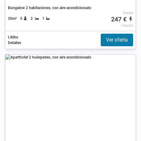
Bungalow 2 habitaciones, con aire acondicionado
Desde
247 €
30m²
5
2
1
/ noche
Likibu
Ver oferta
Detalles