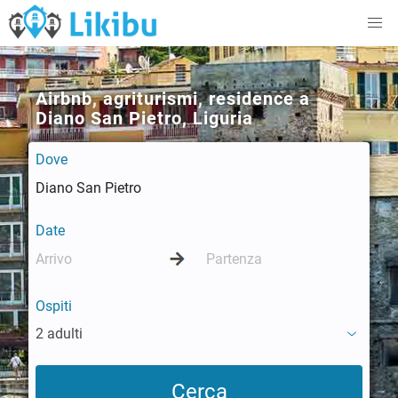
Airbnb, agriturismi, residence a
Diano San Pietro, Liguria
Dove
Date
Ospiti
2 adulti