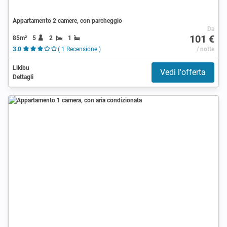
Appartamento 2 camere, con parcheggio
Da
101 €
85m²
5
2
1
3.0
( 1 Recensione )
/ notte
Likibu
Vedi l'offerta
Dettagli