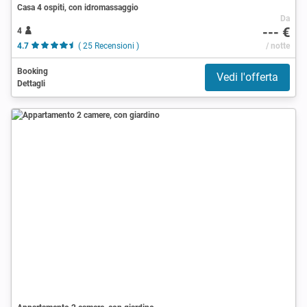
Casa 4 ospiti, con idromassaggio
Da
--- €
4
4.7
( 25 Recensioni )
/ notte
Booking
Vedi l'offerta
Dettagli