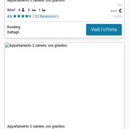
Appartamento 2 camere, con giardino
Da
--- €
86m²
6
2
1
4.6
( 22 Recensioni )
/ notte
Booking
Vedi l'offerta
Dettagli
Appartamento 2 camere, con giardino