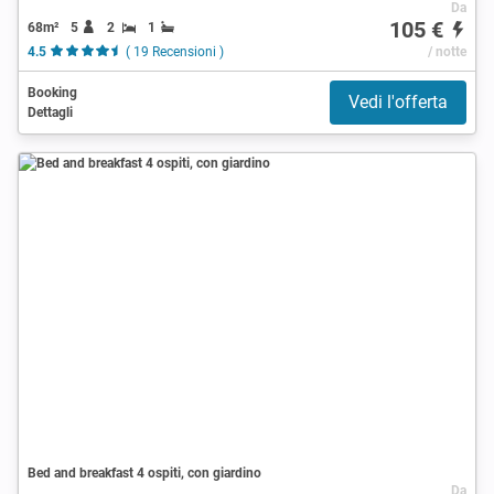
Da
105 €
68m²
5
2
1
4.5
( 19 Recensioni )
/ notte
Booking
Vedi l'offerta
Dettagli
Bed and breakfast 4 ospiti, con giardino
Da