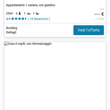
Appartamento 1 camera, con giardino
Da
--- €
29m²
3
1
1
4.9
( 18 Recensioni )
/ notte
Booking
Vedi l'offerta
Dettagli