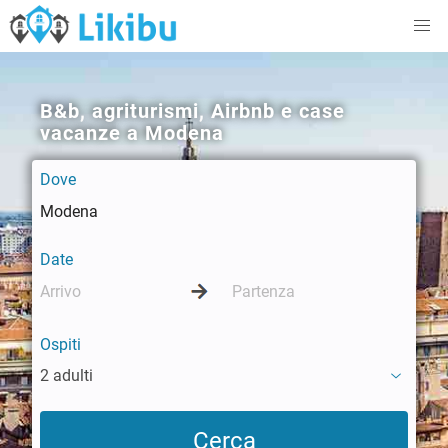
B&b, agriturismi, Airbnb e case
vacanze a Modena
Dove
Date
Ospiti
2 adulti