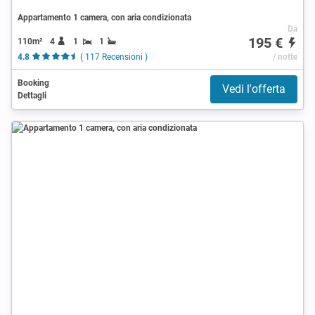
Appartamento 1 camera, con aria condizionata
Da
195 €
110m²
4
1
1
4.8
( 117 Recensioni )
/ notte
Booking
Vedi l'offerta
Dettagli