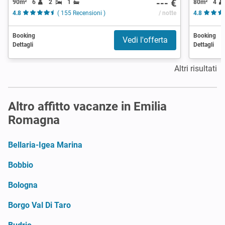
--- €
90m²
6
2
1
80m²
4
4.8
( 155 Recensioni )
/ notte
4.8
Booking
Booking
Vedi l'offerta
Dettagli
Dettagli
Altri risultati
Altro affitto vacanze in Emilia
Romagna
Bellaria-Igea Marina
Bobbio
Bologna
Borgo Val Di Taro