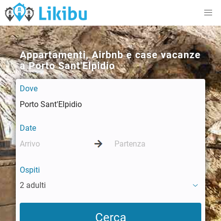
Appartamenti, Airbnb e case vacanze
a Porto Sant'Elpidio
Dove
Date
Ospiti
2 adulti