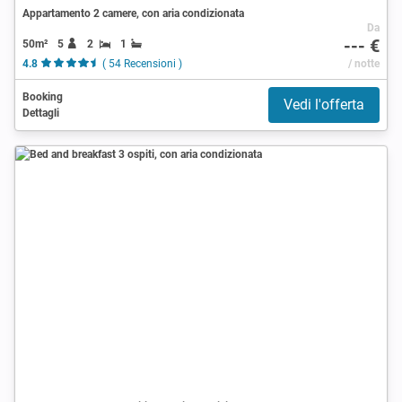
Appartamento 2 camere, con aria condizionata
Da
--- €
50m²
5
2
1
4.8
( 54 Recensioni )
/ notte
Booking
Vedi l'offerta
Dettagli