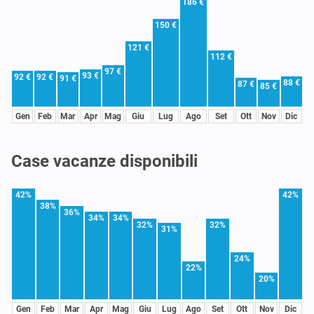
186 €
150 €
121 €
112 €
97 €
93 €
92 €
92 €
91 €
88 €
87 €
85 €
Gen
Feb
Mar
Apr
Mag
Giu
Lug
Ago
Set
Ott
Nov
Dic
Case vacanze disponibili
42%
42%
38%
36%
34%
34%
32%
32%
31%
24%
22%
20%
Gen
Feb
Mar
Apr
Mag
Giu
Lug
Ago
Set
Ott
Nov
Dic