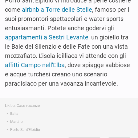
Porto Sant'Elpidio vi introduce a perle costiere
come
airbnb a Torre delle Stelle
, famoso per i
suoi promontori spettacolari e water sports
entusiasmanti. Potete anche godervi gli
appartamenti a Sestri Levante
, un gioiello tra
le Baie del Silenzio e delle Fate con una vista
mozzafiato. L'isola idilliaca vi attende con gli
affitti Campo nell'Elba
, dove spiagge sabbiose
e acque turchesi creano uno scenario
paradisiaco per una vacanza incantevole.
Likibu: Case vacanze
Italia
Marche
Porto Sant'Elpidio