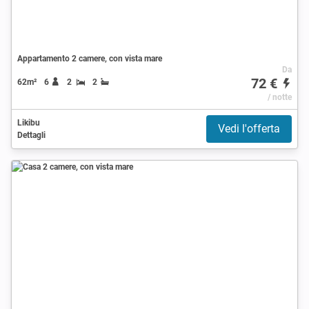
Appartamento 2 camere, con vista mare
Da
72 €
62m²
6
2
2
/ notte
Likibu
Vedi l'offerta
Dettagli