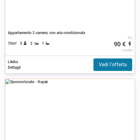
Appartamento 2 camere, con aria condizionata
Da
90 €
70m²
5
2
1
/ notte
Likibu
Vedi l'offerta
Dettagli
Sponsorizzato