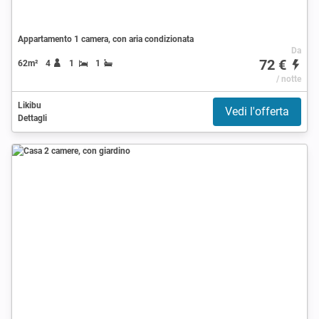
Appartamento 1 camera, con aria condizionata
Da
72 €
62m²
4
1
1
/ notte
Likibu
Vedi l'offerta
Dettagli