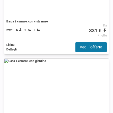
Barca 2 camere, con vista mare
Da
331 €
29m²
6
2
1
/ notte
Likibu
Vedi l'offerta
Dettagli