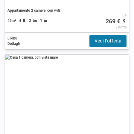
Appartamento 2 camere, con wifi
Da
269 €
45m²
4
2
1
/ notte
Likibu
Vedi l'offerta
Dettagli