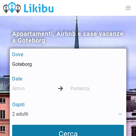
Appartamenti, Airbnb e case vacanze
a Goteborg
Dove
Date
Ospiti
2 adulti