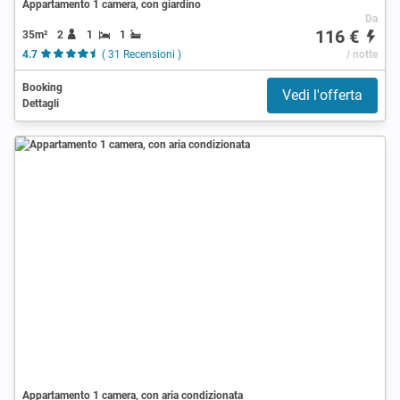
Appartamento 1 camera, con giardino
Da
116 €
35m²
2
1
1
4.7
( 31 Recensioni )
/ notte
Booking
Vedi l'offerta
Dettagli
Appartamento 1 camera, con aria condizionata