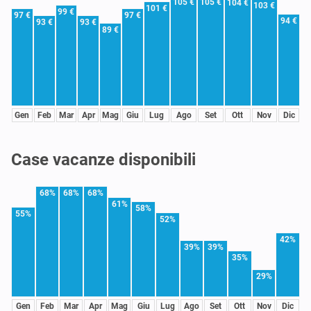
105 €
105 €
104 €
103 €
101 €
99 €
97 €
97 €
94 €
93 €
93 €
89 €
Gen
Feb
Mar
Apr
Mag
Giu
Lug
Ago
Set
Ott
Nov
Dic
Case vacanze disponibili
68%
68%
68%
61%
58%
55%
52%
42%
39%
39%
35%
29%
Gen
Feb
Mar
Apr
Mag
Giu
Lug
Ago
Set
Ott
Nov
Dic