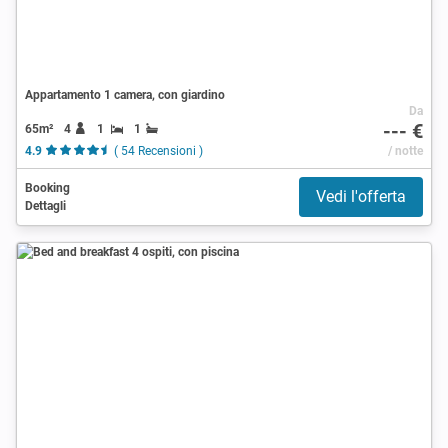
Appartamento 1 camera, con giardino
Da
--- €
65m²
4
1
1
4.9
( 54 Recensioni )
/ notte
Booking
Vedi l'offerta
Dettagli