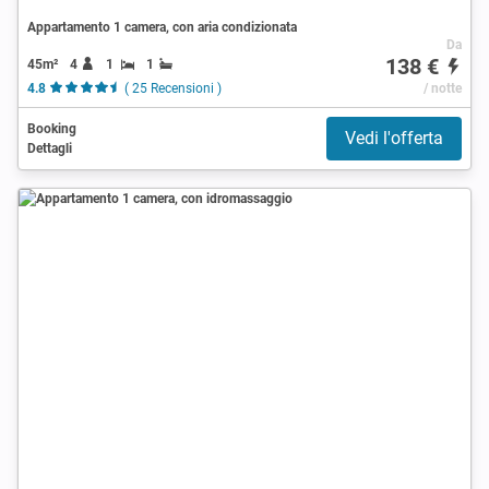
Appartamento 1 camera, con aria condizionata
Da
138 €
45m²
4
1
1
4.8
( 25 Recensioni )
/ notte
Booking
Vedi l'offerta
Dettagli