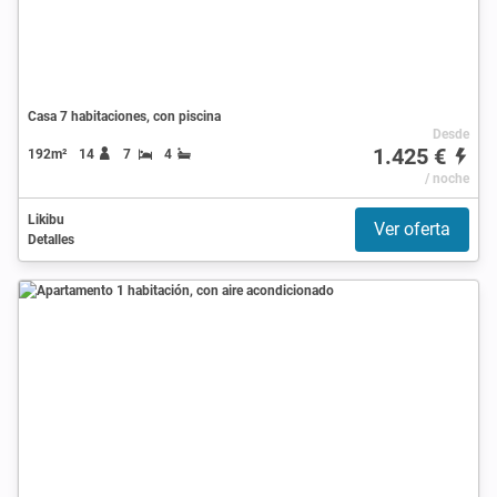
Casa 7 habitaciones, con piscina
Desde
1.425 €
192m²
14
7
4
/ noche
Likibu
Ver oferta
Detalles