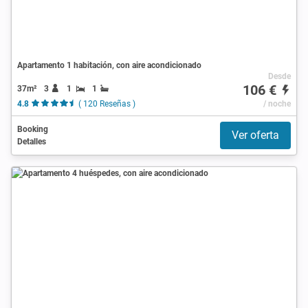
Apartamento 1 habitación, con aire acondicionado
Desde
106 €
37m²
3
1
1
4.8
( 120 Reseñas )
/ noche
Booking
Ver oferta
Detalles