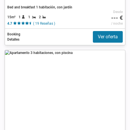
Bed and breakfast 1 habitación, con jardín
Desde
--- €
15m²
1
1
2
4.7
( 19 Reseñas )
/ noche
Booking
Ver oferta
Detalles