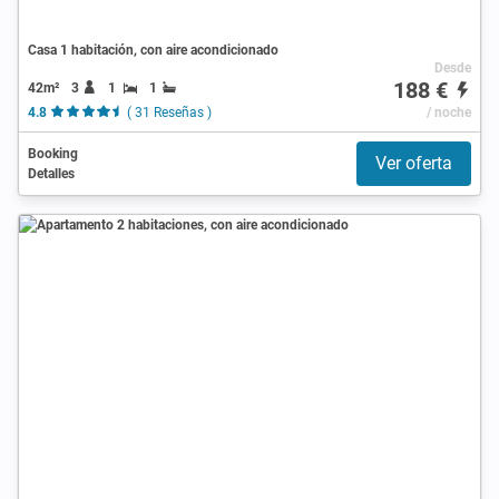
Casa 1 habitación, con aire acondicionado
Desde
188 €
42m²
3
1
1
4.8
( 31 Reseñas )
/ noche
Booking
Ver oferta
Detalles