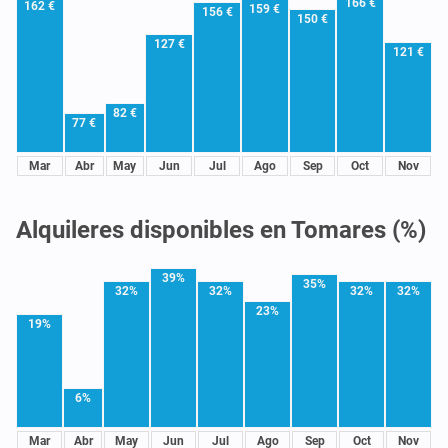
166 €
162 €
159 €
156 €
150 €
127 €
121 €
82 €
77 €
Mar
Abr
May
Jun
Jul
Ago
Sep
Oct
Nov
Alquileres disponibles en Tomares (%)
39%
35%
32%
32%
32%
32%
23%
19%
6%
Mar
Abr
May
Jun
Jul
Ago
Sep
Oct
Nov