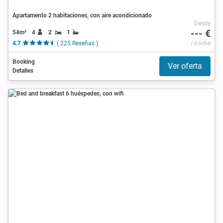
Apartamento 2 habitaciones, con aire acondicionado
Desde
--- €
54m²
4
2
1
4.7
( 225 Reseñas )
/ noche
Booking
Ver oferta
Detalles