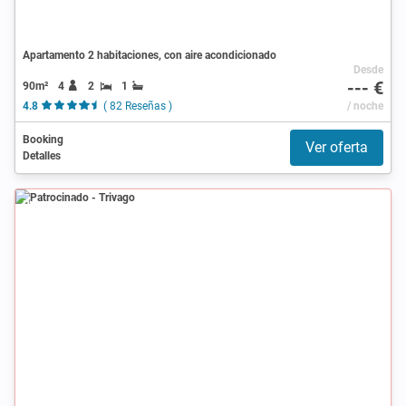
Apartamento 2 habitaciones, con aire acondicionado
Desde
--- €
90m²
4
2
1
4.8
( 82 Reseñas )
/ noche
Booking
Ver oferta
Detalles
Patrocinado