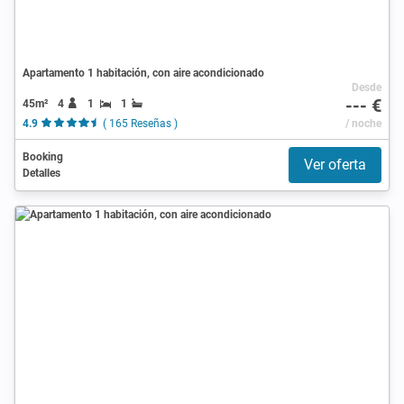
Apartamento 1 habitación, con aire acondicionado
Desde
--- €
45m²
4
1
1
4.9
( 165 Reseñas )
/ noche
Booking
Ver oferta
Detalles