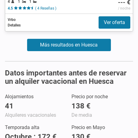
--- €
4
1
1
4.5
( 4 Reseñas )
/ noche
Vrbo
Ver oferta
Detalles
Más resultados en Huesca
Datos importantes antes de reservar
un alquiler vacacional en Huesca
Alojamientos
Precio por noche
41
138 €
Alquileres vacacionales
De media
Temporada alta
Precio en Mayo
Octubre : 172 €
130 €