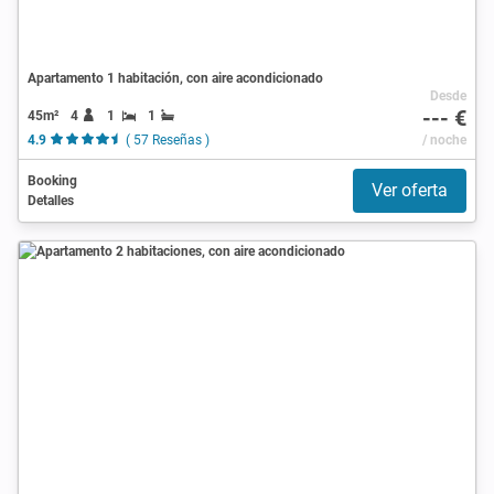
Apartamento 1 habitación, con aire acondicionado
Desde
--- €
45m²
4
1
1
4.9
( 57 Reseñas )
/ noche
Booking
Ver oferta
Detalles