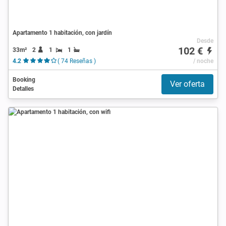
Apartamento 1 habitación, con jardín
Desde
102 €
33m²
2
1
1
4.2
( 74 Reseñas )
/ noche
Booking
Ver oferta
Detalles