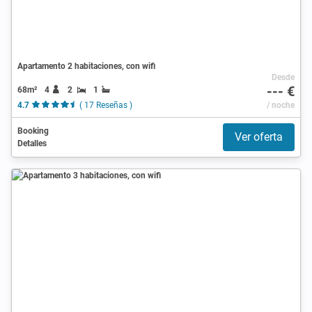
Apartamento 2 habitaciones, con wifi
Desde
--- €
68m²
4
2
1
4.7
( 17 Reseñas )
/ noche
Booking
Ver oferta
Detalles