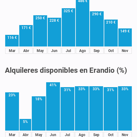
486 €
325 €
290 €
250 €
228 €
210 €
171 €
149 €
116 €
Mar
Abr
May
Jun
Jul
Ago
Sep
Oct
Nov
Alquileres disponibles en Erandio (%)
41%
33%
33%
33%
31%
31%
23%
18%
5%
Mar
Abr
May
Jun
Jul
Ago
Sep
Oct
Nov