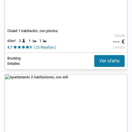
Chalet 1 habitación, con piscina
Desde
--- €
60m²
3
1
1
4.7
( 25 Reseñas )
/ noche
Booking
Ver oferta
Detalles