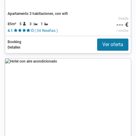
Apartamento 3 habitaciones, con wifi
Desde
--- €
85m²
5
3
1
4.1
( 34 Reseñas )
/ noche
Booking
Ver oferta
Detalles