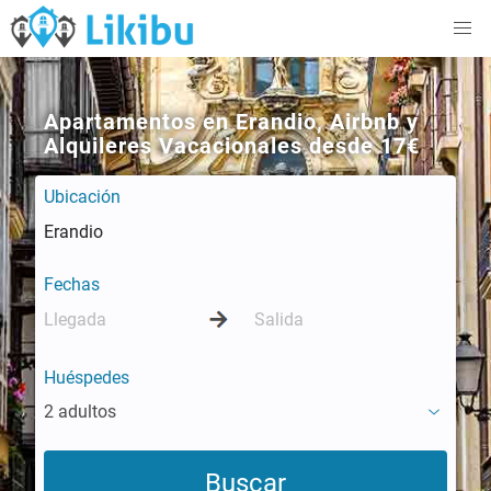
Apartamentos en Erandio, Airbnb y
Alquileres Vacacionales desde 17€
Ubicación
Fechas
Huéspedes
2 adultos