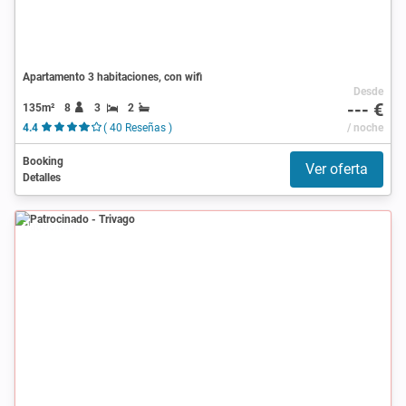
Apartamento 3 habitaciones, con wifi
Desde
--- €
135m²
8
3
2
4.4
( 40 Reseñas )
/ noche
Booking
Ver oferta
Detalles
Patrocinado