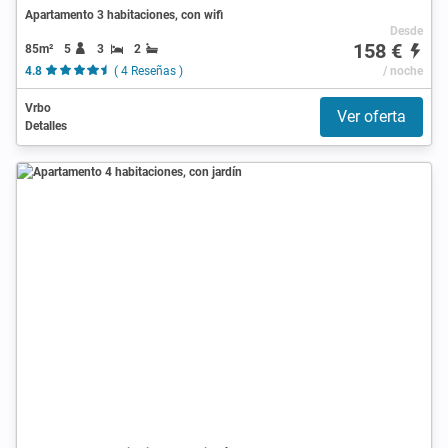
Apartamento 3 habitaciones, con wifi
Desde
158 €
85m²
5
3
2
4.8
( 4 Reseñas )
/ noche
Vrbo
Ver oferta
Detalles