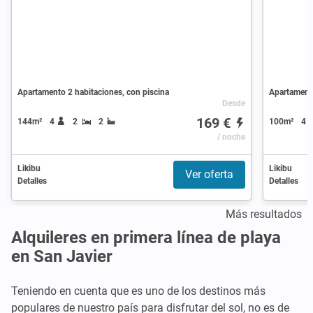
Apartamento 2 habitaciones, con piscina
Apartamento
Desde
169 €
144m²
4
2
2
100m²
4
/ noche
Likibu
Likibu
Ver oferta
Detalles
Detalles
Más resultados
Alquileres en primera línea de playa
en San Javier
Teniendo en cuenta que es uno de los destinos más
populares de nuestro país para disfrutar del sol, no es de