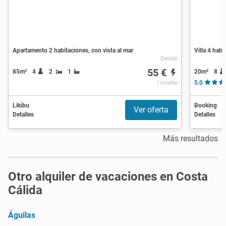
Apartamento 2 habitaciones, con vista al mar
Villa 4 habi
Desde
55 €
20m²
8
85m²
4
2
1
/ noche
5.0
Likibu
Booking
Ver oferta
Detalles
Detalles
Más resultados
Otro alquiler de vacaciones en Costa
Cálida
Águilas