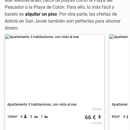
Mar Mediterráneo, cerca de playas como la Playa del
Pescador o la Playa de Colón. Para ello, lo más fácil y
barato es
alquilar un piso
. Por otra parte, las ofertas de
Airbnb en San Javier también son perfectas para ahorrar
dinero.
Apartamento 3 habitaciones, con vista al mar
Apartamento
Desde
66 €
106m²
6
3
1
85m²
4
/ noche