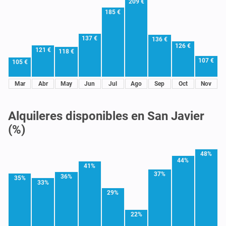
209 €
185 €
137 €
136 €
126 €
121 €
118 €
107 €
105 €
Mar
Abr
May
Jun
Jul
Ago
Sep
Oct
Nov
Alquileres disponibles en San Javier
(%)
48%
44%
41%
37%
36%
35%
33%
29%
22%