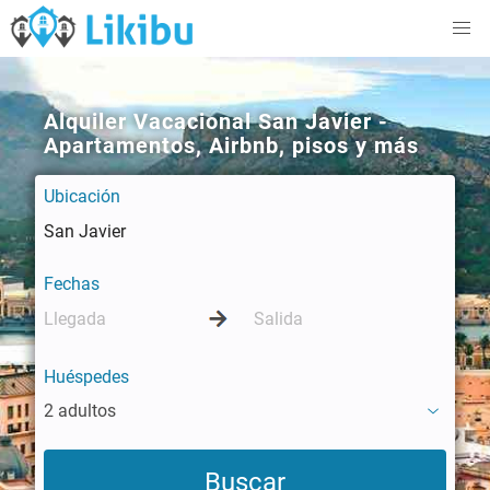
Alquiler Vacacional San Javier -
Apartamentos, Airbnb, pisos y más
Ubicación
Fechas
Huéspedes
2 adultos