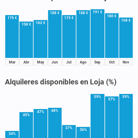
191 €
188 €
188 €
180 €
175 €
175 €
168 €
162 €
158 €
Mar
Abr
May
Jun
Jul
Ago
Sep
Oct
Nov
Alquileres disponibles en Loja (%)
59%
59%
57%
48%
47%
45%
37%
36%
34%