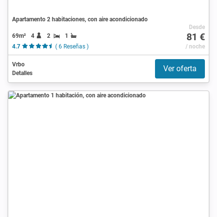
Apartamento 2 habitaciones, con aire acondicionado
Desde
81 €
69m²
4
2
1
4.7
( 6 Reseñas )
/ noche
Vrbo
Ver oferta
Detalles