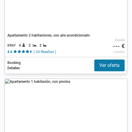
Apartamento 2 habitaciones, con aire acondicionado
Desde
--- €
69m²
4
2
2
4.6
( 34 Reseñas )
/ noche
Booking
Ver oferta
Detalles