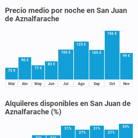
Precio medio por noche en San Juan
de Aznalfarache
156 €
125 €
106 €
105 €
99 €
90 €
83 €
77 €
73 €
Mar
Abr
May
Jun
Jul
Ago
Sep
Oct
Nov
Alquileres disponibles en San Juan de
Aznalfarache (%)
33%
31%
31%
27%
27%
22%
22%