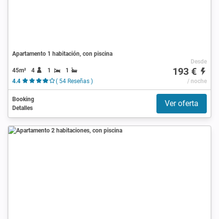
Apartamento 1 habitación, con piscina
Desde
193 €
45m²
4
1
1
4.4
( 54 Reseñas )
/ noche
Booking
Ver oferta
Detalles