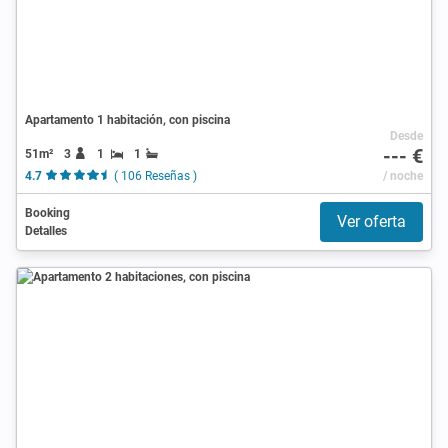
Apartamento 1 habitación, con piscina
Desde
--- €
51m²
3
1
1
4.7
( 106 Reseñas )
/ noche
Booking
Ver oferta
Detalles