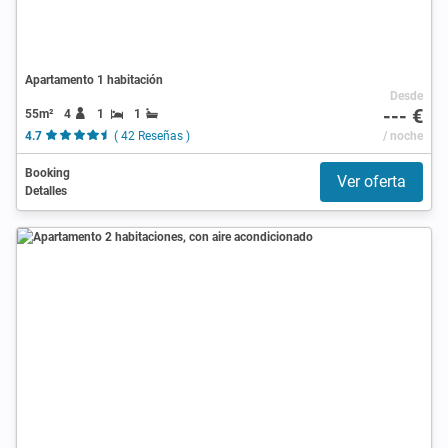
Apartamento 1 habitación
Desde
--- €
55m²
4
1
1
4.7
( 42 Reseñas )
/ noche
Booking
Ver oferta
Detalles