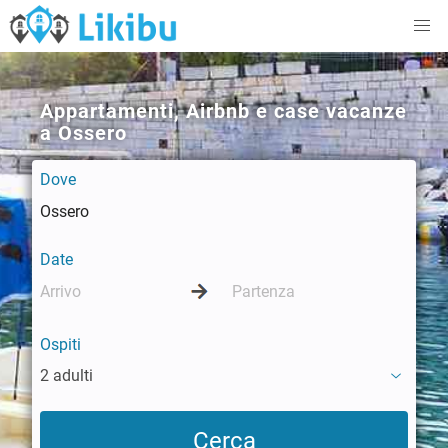
Appartamenti, Airbnb e case vacanze
a Ossero
Dove
Date
Ospiti
2 adulti