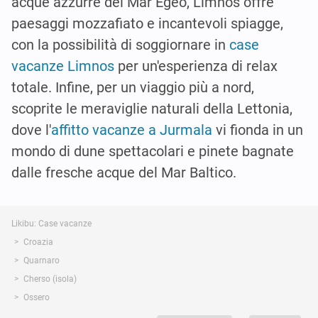
acque azzurre del Mar Egeo, Limnos offre
paesaggi mozzafiato e incantevoli spiagge,
con la possibilità di soggiornare in
case
vacanze Limnos
per un'esperienza di relax
totale. Infine, per un viaggio più a nord,
scoprite le meraviglie naturali della Lettonia,
dove l'
affitto vacanze a Jurmala
vi fionda in un
mondo di dune spettacolari e pinete bagnate
dalle fresche acque del Mar Baltico.
Likibu: Case vacanze
Croazia
Quarnaro
Cherso (isola)
Ossero