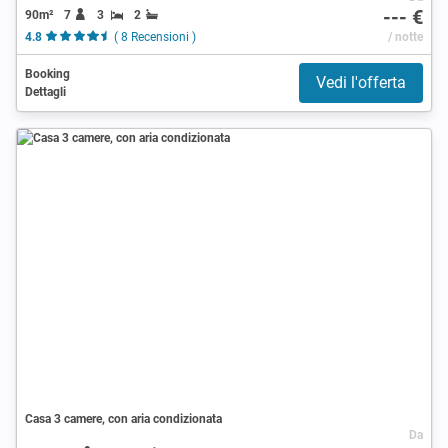
--- €
90m²
7
3
2
4.8
( 8 Recensioni )
/ notte
Booking
Vedi l'offerta
Dettagli
Casa 3 camere, con aria condizionata
Da