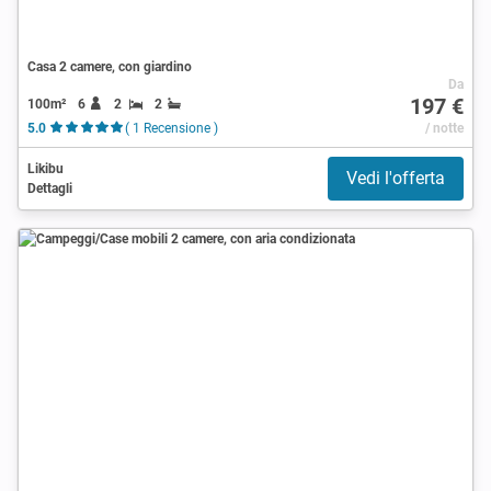
Casa 2 camere, con giardino
Da
197 €
100m²
6
2
2
5.0
( 1 Recensione )
/ notte
Likibu
Vedi l'offerta
Dettagli