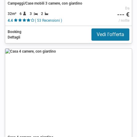
Campeggi/Case mobili 3 camere, con giardino
Da
--- €
32m²
6
3
2
4.4
( 53 Recensioni )
/ notte
Booking
Vedi l'offerta
Dettagli