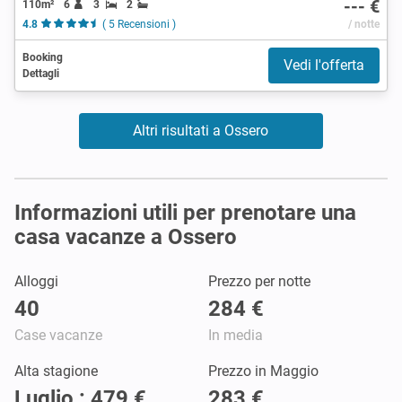
--- €
110m²
6
3
2
4.8
( 5 Recensioni )
/ notte
Booking
Vedi l'offerta
Dettagli
Altri risultati a Ossero
Informazioni utili per prenotare una
casa vacanze a Ossero
Alloggi
Prezzo per notte
40
284 €
Case vacanze
In media
Alta stagione
Prezzo in Maggio
Luglio : 479 €
283 €