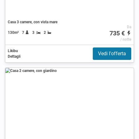
Casa 3 camere, con vista mare
Da
735 €
130m²
7
3
2
/ notte
Likibu
Vedi l'offerta
Dettagli