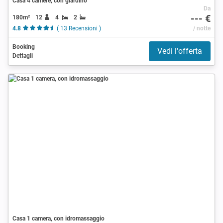
Casa 4 camere, con giardino
Da
--- €
180m²
12
4
2
4.8
( 13 Recensioni )
/ notte
Booking
Vedi l'offerta
Dettagli
Casa 1 camera, con idromassaggio