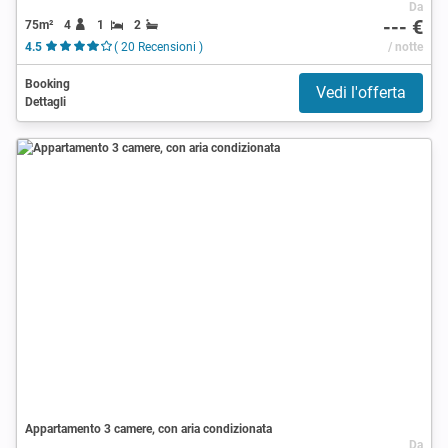
Da
--- €
75m²
4
1
2
4.5
( 20 Recensioni )
/ notte
Booking
Vedi l'offerta
Dettagli
Appartamento 3 camere, con aria condizionata
Da