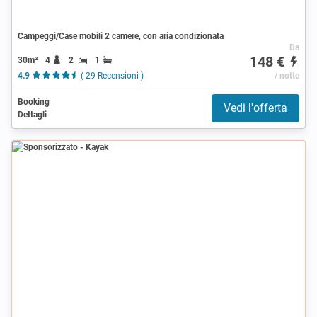
Campeggi/Case mobili 2 camere, con aria condizionata
Da
148 €
30m²
4
2
1
4.9
( 29 Recensioni )
/ notte
Booking
Vedi l'offerta
Dettagli
Sponsorizzato