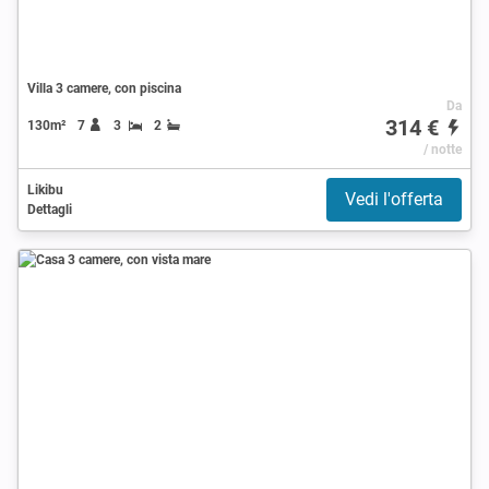
Villa 3 camere, con piscina
Da
314 €
130m²
7
3
2
/ notte
Likibu
Vedi l'offerta
Dettagli