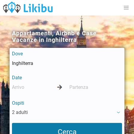
Appartamenti, Airbnb e Case
Vacanze in Inghilterra
Dove
Date
Ospiti
2 adulti