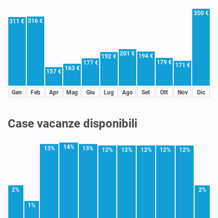
350 €
316 €
311 €
201 €
194 €
192 €
179 €
177 €
171 €
163 €
157 €
Gen
Feb
Apr
Mag
Giu
Lug
Ago
Set
Ott
Nov
Dic
Case vacanze disponibili
14%
13%
13%
12%
12%
12%
12%
12%
2%
2%
1%