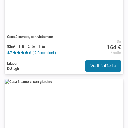
Casa 2 camere, con vista mare
Da
164 €
82m²
4
2
1
4.7
( 9 Recensioni )
/ notte
Likibu
Vedi l'offerta
Dettagli