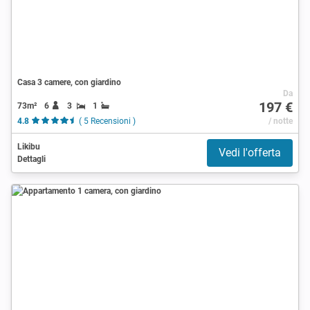
Casa 3 camere, con giardino
Da
197 €
73m²
6
3
1
4.8
( 5 Recensioni )
/ notte
Likibu
Vedi l'offerta
Dettagli