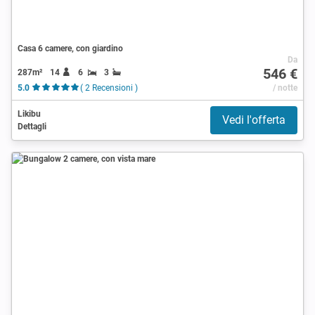
Casa 6 camere, con giardino
Da
546 €
287m²
14
6
3
5.0
( 2 Recensioni )
/ notte
Likibu
Vedi l'offerta
Dettagli