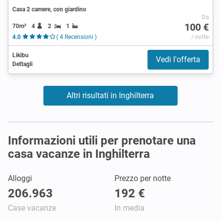
Casa 2 camere, con giardino
Da
100 €
70m²
4
2
1
4.0
( 4 Recensioni )
/ notte
Likibu
Vedi l'offerta
Dettagli
Altri risultati in Inghilterra
Informazioni utili per prenotare una
casa vacanze in Inghilterra
Alloggi
Prezzo per notte
206.963
192 €
Case vacanze
In media