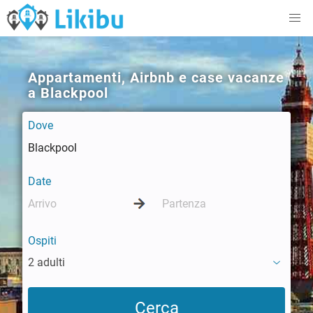
Appartamenti, Airbnb e case vacanze
a Blackpool
Dove
Date
Ospiti
2 adulti