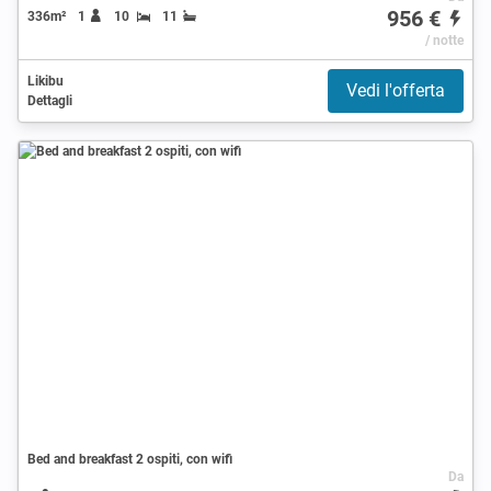
956 €
336m²
1
10
11
/ notte
Likibu
Vedi l'offerta
Dettagli
Bed and breakfast 2 ospiti, con wifi
Da