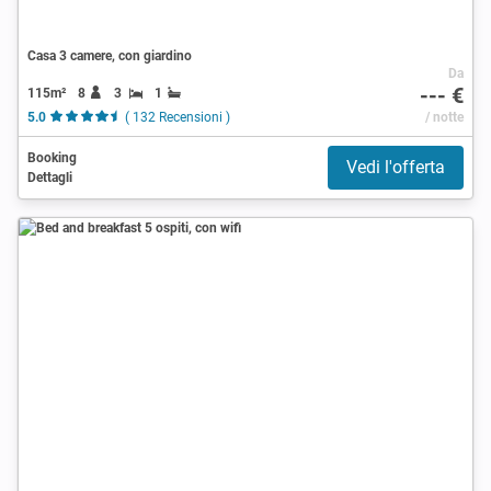
Casa 3 camere, con giardino
Da
--- €
115m²
8
3
1
5.0
( 132 Recensioni )
/ notte
Booking
Vedi l'offerta
Dettagli