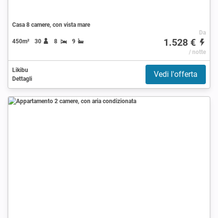
Casa 8 camere, con vista mare
Da
1.528 €
450m²
30
8
9
/ notte
Likibu
Vedi l'offerta
Dettagli