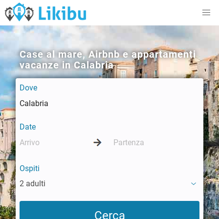
Case al mare, Airbnb e appartamenti
vacanze in Calabria
Dove
Date
Ospiti
2 adulti