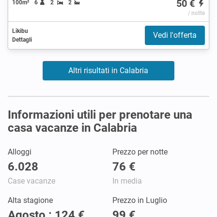
50 €
100m²
6
2
2
/ notte
Likibu
Vedi l'offerta
Dettagli
Altri risultati in Calabria
Informazioni utili per prenotare una
casa vacanze in Calabria
Alloggi
Prezzo per notte
6.028
76 €
Case vacanze
In media
Alta stagione
Prezzo in Luglio
Agosto : 124 €
99 €