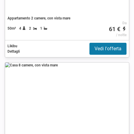
Appartamento 2 camere, con vista mare
Da
61 €
50m²
4
2
1
/ notte
Likibu
Vedi l'offerta
Dettagli