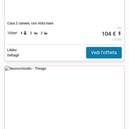
Casa 2 camere, con vista mare
Da
104 €
150m²
4
2
2
/ notte
Likibu
Vedi l'offerta
Dettagli
Sponsorizzato