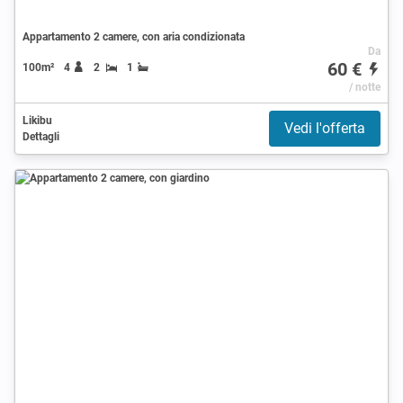
Appartamento 2 camere, con aria condizionata
Da
60 €
100m²
4
2
1
/ notte
Likibu
Vedi l'offerta
Dettagli