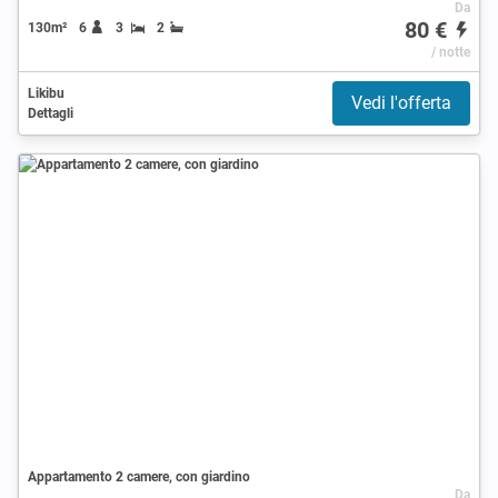
Da
80 €
130m²
6
3
2
/ notte
Likibu
Vedi l'offerta
Dettagli
Appartamento 2 camere, con giardino
Da