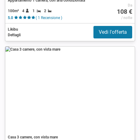
Appartamento 1 camera, con aria condizionata
Da
108 €
100m²
4
1
2
5.0
( 1 Recensione )
/ notte
Likibu
Vedi l'offerta
Dettagli
Casa 3 camere, con vista mare