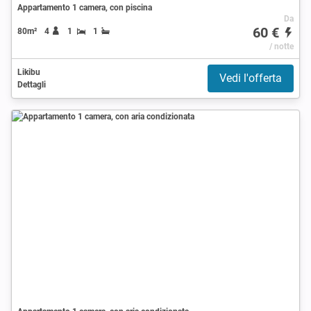
Appartamento 1 camera, con piscina
Da
60 €
80m²
4
1
1
/ notte
Likibu
Vedi l'offerta
Dettagli