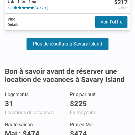
$217
2
1
1
5.0
( 4 avis )
/ nuit
Vrbo
Voir l'offre
Détails
Plus de résultats à Savary Island
Bon à savoir avant de réserver une
location de vacances à Savary Island
Logements
Prix par nuit
31
$225
Locations de vacances
En moyenne
Haute saison
Prix en Mai
Mai : $474
$474