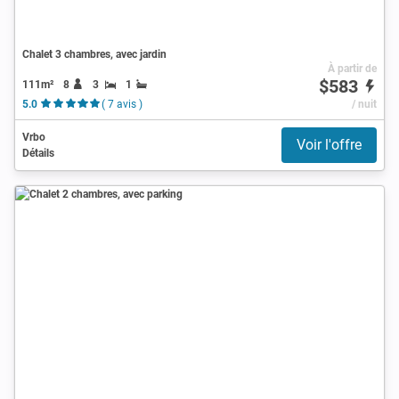
Chalet 3 chambres, avec jardin
À partir de
$583
111m²
8
3
1
5.0
( 7 avis )
/ nuit
Vrbo
Voir l'offre
Détails