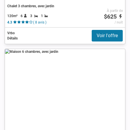
Chalet 3 chambres, avec jardin
À partir de
$625
120m²
6
3
1
4.3
( 8 avis )
/ nuit
Vrbo
Voir l'offre
Détails