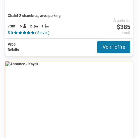
Chalet 2 chambres, avec parking
À partir de
$385
79m²
6
2
1
5.0
( 8 avis )
/ nuit
Vrbo
Voir l'offre
Détails
Annonce