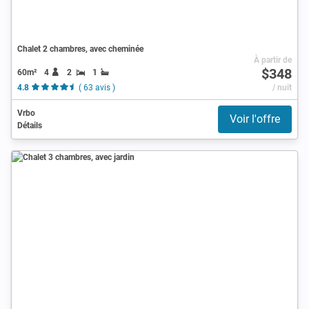
Chalet 2 chambres, avec cheminée
À partir de
$348
60m²
4
2
1
4.8
( 63 avis )
/ nuit
Vrbo
Voir l'offre
Détails