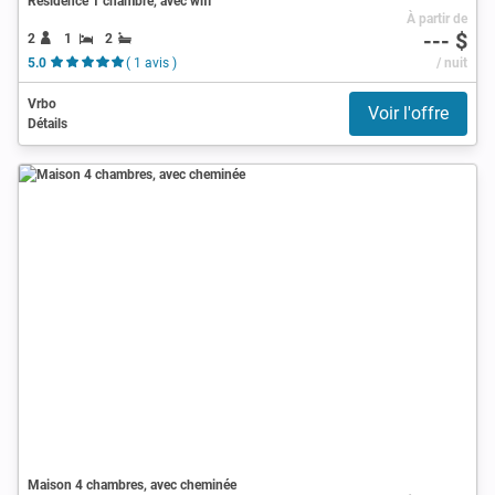
Résidence 1 chambre, avec wifi
À partir de
--- $
2
1
2
5.0
( 1 avis )
/ nuit
Vrbo
Voir l'offre
Détails
Maison 4 chambres, avec cheminée