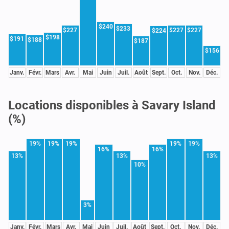
$240
$233
$227
$227
$227
$224
$198
$191
$188
$187
$156
Janv.
Févr.
Mars
Avr.
Mai
Juin
Juil.
Août
Sept.
Oct.
Nov.
Déc.
Locations disponibles à Savary Island
(%)
19%
19%
19%
19%
19%
16%
16%
13%
13%
13%
10%
3%
Janv.
Févr.
Mars
Avr.
Mai
Juin
Juil.
Août
Sept.
Oct.
Nov.
Déc.