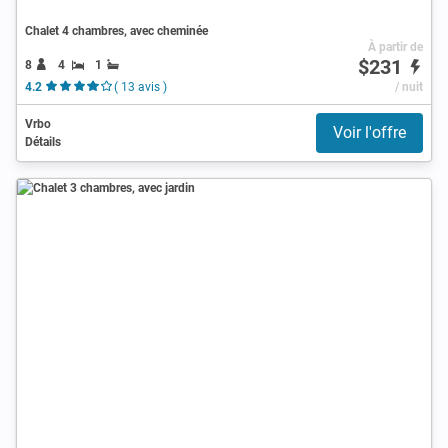
Chalet 4 chambres, avec cheminée
À partir de
$231
8
4
1
4.2
( 13 avis )
/ nuit
Vrbo
Voir l'offre
Détails