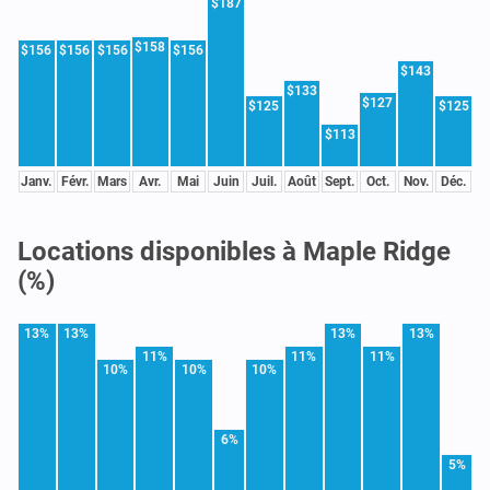
$187
$158
$156
$156
$156
$156
$143
$133
$127
$125
$125
$113
Janv.
Févr.
Mars
Avr.
Mai
Juin
Juil.
Août
Sept.
Oct.
Nov.
Déc.
Locations disponibles à Maple Ridge
(%)
13%
13%
13%
13%
11%
11%
11%
10%
10%
10%
6%
5%