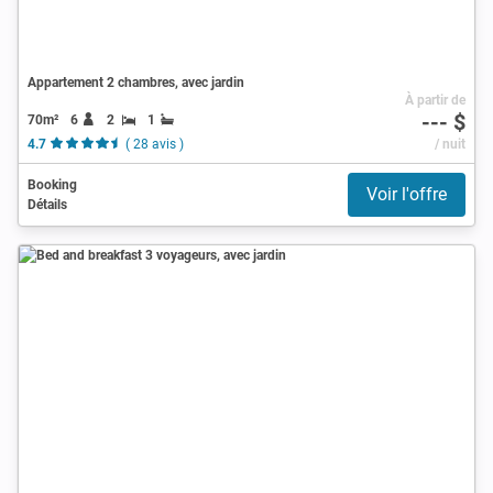
Appartement 2 chambres, avec jardin
À partir de
--- $
70m²
6
2
1
4.7
( 28 avis )
/ nuit
Booking
Voir l'offre
Détails