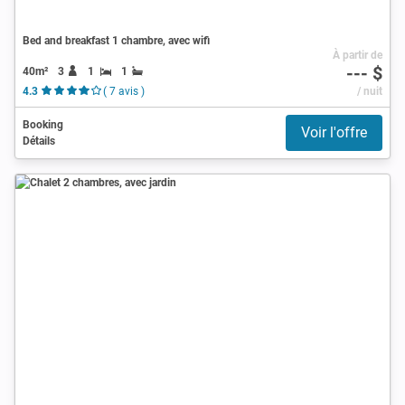
Bed and breakfast 1 chambre, avec wifi
À partir de
--- $
40m²
3
1
1
4.3
( 7 avis )
/ nuit
Booking
Voir l'offre
Détails