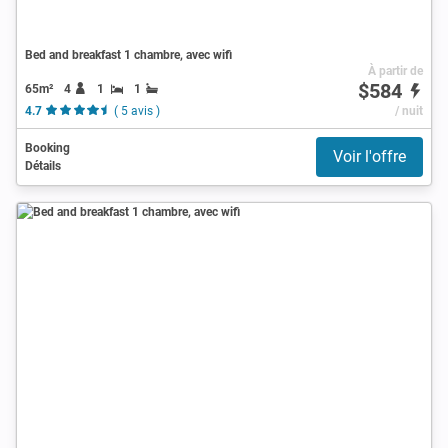
Bed and breakfast 1 chambre, avec wifi
À partir de
$584
65m²
4
1
1
4.7
( 5 avis )
/ nuit
Booking
Voir l'offre
Détails