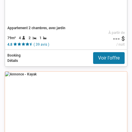
Appartement 2 chambres, avec jardin
À partir de
--- $
79m²
4
2
1
4.8
( 39 avis )
/ nuit
Booking
Voir l'offre
Détails
Annonce