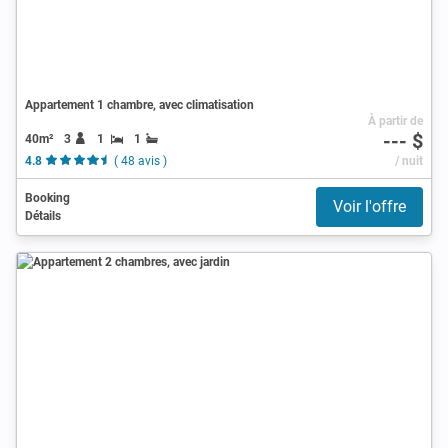
Appartement 1 chambre, avec climatisation
À partir de
--- $
40m²
3
1
1
4.8
( 48 avis )
/ nuit
Booking
Voir l'offre
Détails