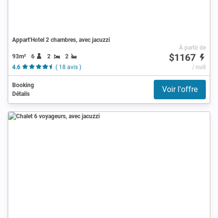
Appart'Hotel 2 chambres, avec jacuzzi
À partir de
$1167
93m²
6
2
2
4.6
( 18 avis )
/ nuit
Booking
Voir l'offre
Détails