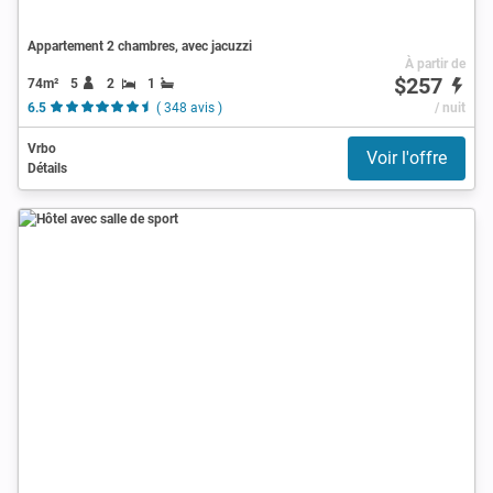
Appartement 2 chambres, avec jacuzzi
À partir de
$257
74m²
5
2
1
6.5
( 348 avis )
/ nuit
Vrbo
Voir l'offre
Détails