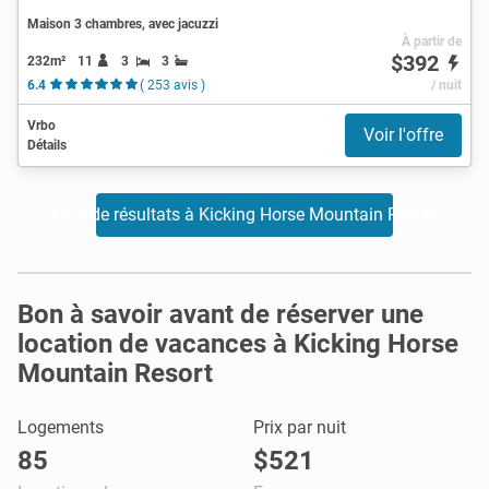
Maison 3 chambres, avec jacuzzi
À partir de
$392
232m²
11
3
3
6.4
( 253 avis )
/ nuit
Vrbo
Voir l'offre
Détails
Plus de résultats à Kicking Horse Mountain Resort
Bon à savoir avant de réserver une
location de vacances à Kicking Horse
Mountain Resort
Logements
Prix par nuit
85
$521