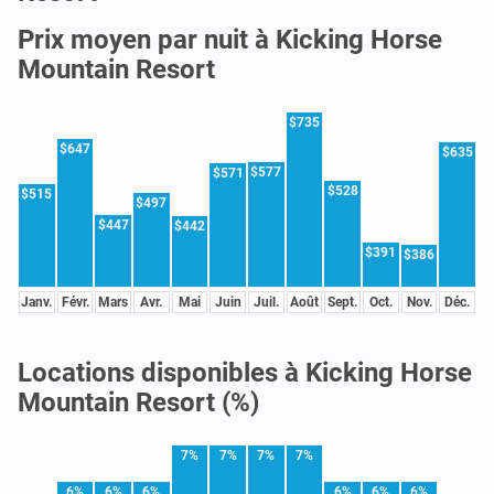
Prix moyen par nuit à Kicking Horse
Mountain Resort
$735
$647
$635
$577
$571
$528
$515
$497
$447
$442
$391
$386
Janv.
Févr.
Mars
Avr.
Mai
Juin
Juil.
Août
Sept.
Oct.
Nov.
Déc.
Locations disponibles à Kicking Horse
Mountain Resort (%)
7%
7%
7%
7%
6%
6%
6%
6%
6%
6%