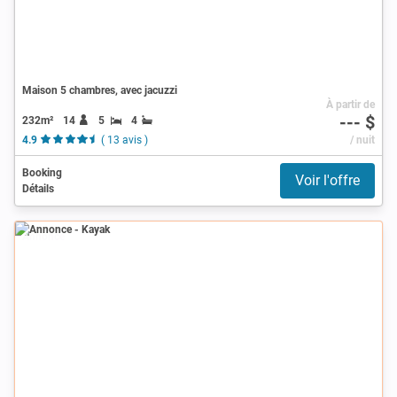
Maison 5 chambres, avec jacuzzi
À partir de
--- $
232m²
14
5
4
4.9
( 13 avis )
/ nuit
Booking
Voir l'offre
Détails
Annonce