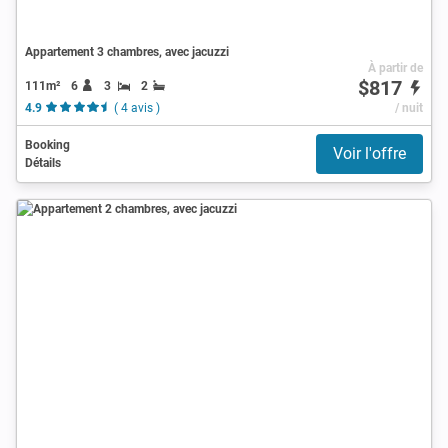
Appartement 3 chambres, avec jacuzzi
À partir de
$817
111m²
6
3
2
4.9
( 4 avis )
/ nuit
Booking
Voir l'offre
Détails