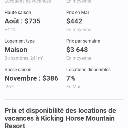
Locations de vacances
En moyenne
Haute saison
Prix en Mai
Août : $735
$442
+41%
En moyenne
Logement type
Prix par semaine
Maison
$3 648
3 chambres, 241m²
En moyenne
Basse saison
Locations disponibles
Novembre : $386
7%
-26%
En Mai
Prix et disponibilité des locations de
vacances à Kicking Horse Mountain
Resort