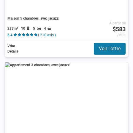
Maison 5 chambres, avec jacuzzi
À partir de
$583
283m²
10
5
4
6.4
( 210 avis )
/ nuit
Vrbo
Voir l'offre
Détails