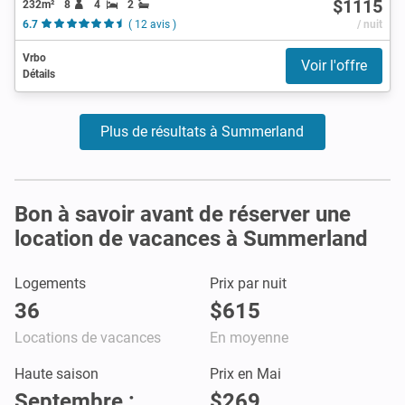
$1115
232m²
8
4
2
6.7
( 12 avis )
/ nuit
Vrbo
Voir l'offre
Détails
Plus de résultats à Summerland
Bon à savoir avant de réserver une
location de vacances à Summerland
Logements
Prix par nuit
36
$615
Locations de vacances
En moyenne
Haute saison
Prix en Mai
Septembre :
$269