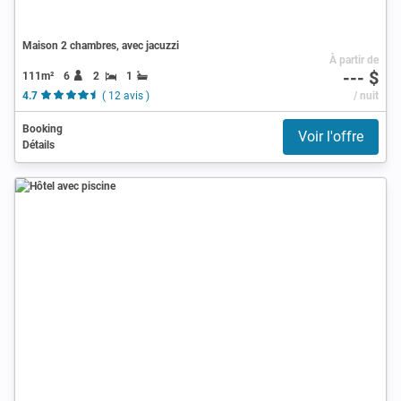
Maison 2 chambres, avec jacuzzi
À partir de
--- $
111m²
6
2
1
4.7
( 12 avis )
/ nuit
Booking
Voir l'offre
Détails