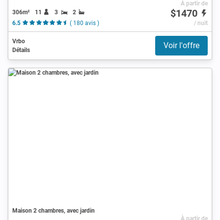
À partir de
$1470
306m²
11
3
2
6.5
( 180 avis )
/ nuit
Vrbo
Voir l'offre
Détails
Maison 2 chambres, avec jardin
À partir de