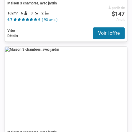
Maison 3 chambres, avec jardin
À partir de
$147
162m²
6
3
2
6.7
( 93 avis )
/ nuit
Vrbo
Voir l'offre
Détails