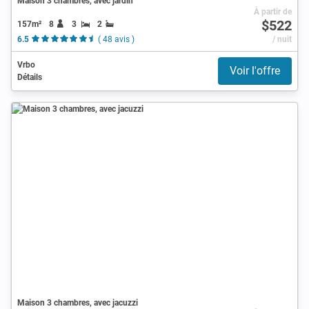
Maison 3 chambres, avec jardin
À partir de
$522
157m²
8
3
2
6.5
( 48 avis )
/ nuit
Vrbo
Voir l'offre
Détails
Maison 3 chambres, avec jacuzzi