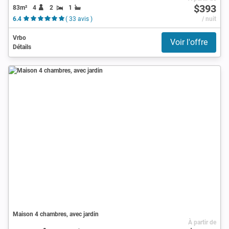
$393
83m²
4
2
1
6.4
( 33 avis )
/ nuit
Vrbo
Voir l'offre
Détails
Maison 4 chambres, avec jardin
À partir de