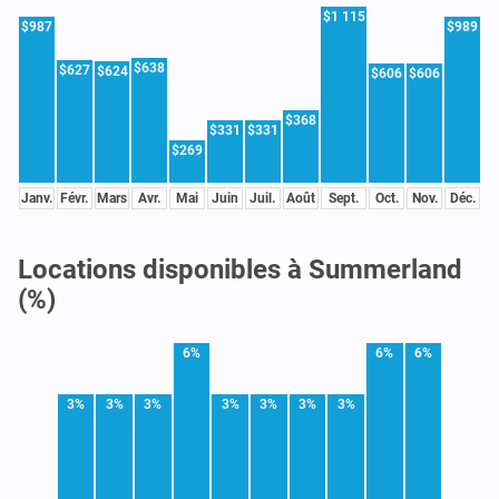
$1 115
$987
$989
$638
$627
$624
$606
$606
$368
$331
$331
$269
Janv.
Févr.
Mars
Avr.
Mai
Juin
Juil.
Août
Sept.
Oct.
Nov.
Déc.
Locations disponibles à Summerland
(%)
6%
6%
6%
3%
3%
3%
3%
3%
3%
3%