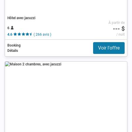
Hôtel avec jacuzzi
À partir de
--- $
6
4.6
( 266 avis )
/ nuit
Booking
Voir l'offre
Détails