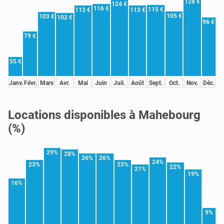
128 €
124 €
116 €
115 €
113 €
113 €
105 €
103 €
102 €
96 €
79 €
55 €
Janv.
Févr.
Mars
Avr.
Mai
Juin
Juil.
Août
Sept.
Oct.
Nov.
Déc.
Locations disponibles à Mahebourg
(%)
29%
28%
26%
26%
24%
23%
23%
22%
21%
19%
16%
9%