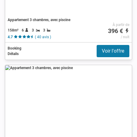
Appartement 3 chambres, avec piscine
À partir de
396 €
158m²
6
3
3
4.7
( 40 avis )
/ nuit
Booking
Voir l'offre
Détails