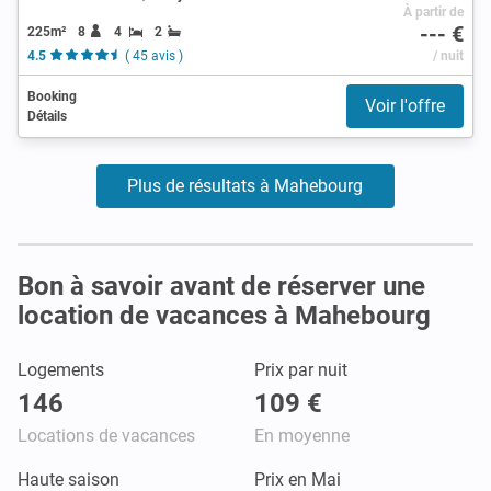
À partir de
--- €
225m²
8
4
2
4.5
( 45 avis )
/ nuit
Booking
Voir l'offre
Détails
Plus de résultats à Mahebourg
Bon à savoir avant de réserver une
location de vacances à Mahebourg
Logements
Prix par nuit
146
109 €
Locations de vacances
En moyenne
Haute saison
Prix en Mai