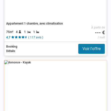
Appartement 1 chambre, avec climatisation
À partir de
--- €
75m²
4
1
1
4.7
( 117 avis )
/ nuit
Booking
Voir l'offre
Détails
Annonce