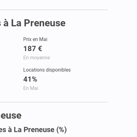
s à La Preneuse
Prix en Mai
187 €
En moyenne
Locations disponibles
41%
En Mai
neuse
es à La Preneuse (%)