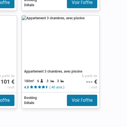
Booking
'offre
Voir l'offre
Détails
Appartement 3 chambres, avec piscine
À partir de
À partir de
101 €
--- €
180m²
6
3
3
/ nuit
4.8
( 40 avis )
/ nuit
Booking
'offre
Voir l'offre
Détails