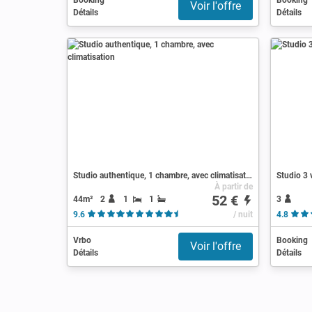
Booking
Booking
Voir l'offre
Détails
Détails
Studio authentique, 1 chambre, avec climatisation
Studio 3 
À partir de
52 €
44m²
2
1
1
3
9.6
( 5 avis )
/ nuit
4.8
Vrbo
Booking
Voir l'offre
Détails
Détails