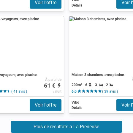
Vrbo
Voir l'offre
Voir l
Détails
voyageurs, avec piscine
Maison 3 chambres, avec piscine
À partir de
61 €
200m²
6
3
2
( 41 avis )
/ nuit
6.0
( 39 avis )
Vrbo
Voir l'offre
Voir l
Détails
Plus de résultats à La Preneuse