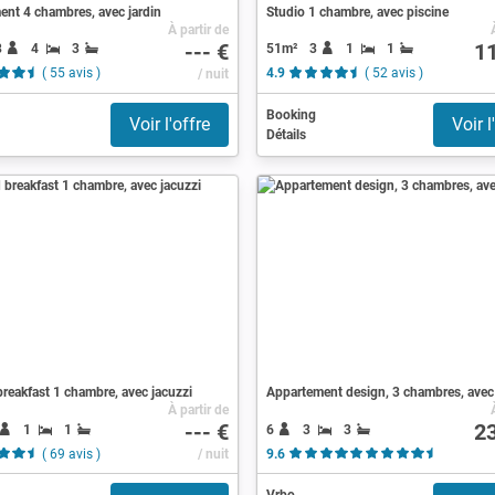
nt 4 chambres, avec jardin
Studio 1 chambre, avec piscine
À partir de
--- €
1
8
4
3
51m²
3
1
1
( 55 avis )
/ nuit
4.9
( 52 avis )
Booking
Voir l'offre
Voir l
Détails
reakfast 1 chambre, avec jacuzzi
Appartement design, 3 chambres, avec
À partir de
--- €
2
1
1
6
3
3
( 69 avis )
/ nuit
9.6
( 8 avis )