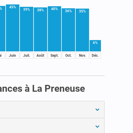
45%
%
40%
39%
38%
36%
35%
6%
i
Juin
Juil.
Août
Sept.
Oct.
Nov.
Déc.
cances à La Preneuse