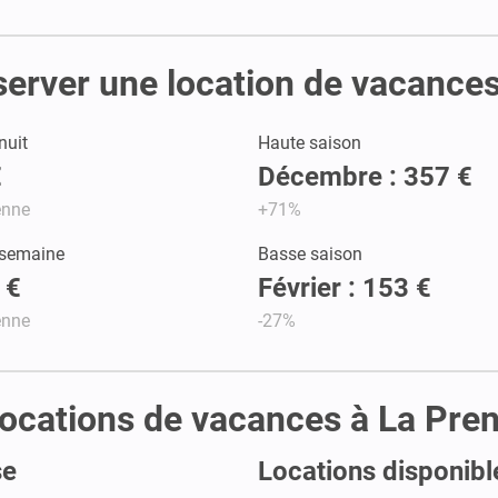
éserver une location de vacance
nuit
Haute saison
€
Décembre : 357 €
enne
+71%
 semaine
Basse saison
 €
Février : 153 €
enne
-27%
s locations de vacances à La Pre
se
Locations disponibl