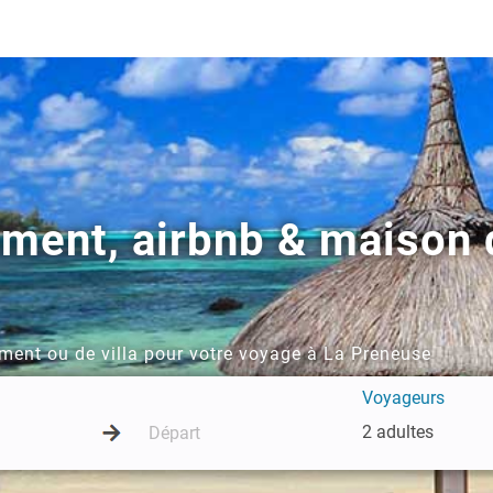
ement, airbnb & maison 
ment ou de villa pour votre voyage à La Preneuse
Voyageurs
2 adultes