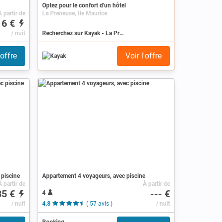
Optez pour le confort d'un hôtel
À partir de
La Preneuse, Ile Maurice
16 €
/ nuit
Recherchez sur Kayak - La Preneuse
'offre
Voir l'offre
 piscine
Appartement 4 voyageurs, avec piscine
À partir de
À partir de
35 €
--- €
4
/ nuit
4.8
( 57 avis )
/ nuit