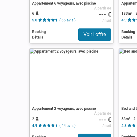
Appartement 6 voyageurs, avec piscine
Apparteme
À partir de
--- €
6
183m²
5.0
( 66 avis )
/ nuit
4.9
Booking
Booking
Voir l'offre
Détails
Détails
Appartement 2 voyageurs, avec piscine
Bed and b
À partir de
--- €
2
58m²
2
4.9
( 44 avis )
/ nuit
4.8