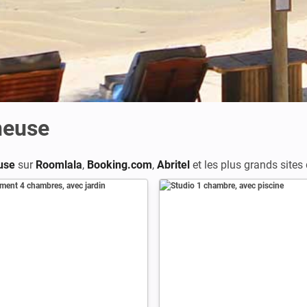
neuse
use
sur
Roomlala
,
Booking.com
,
Abritel
et les plus grands sites