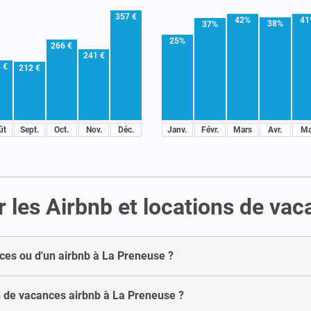
357 €
42%
41
38%
37%
25%
266 €
241 €
 €
212 €
ût
Sept.
Oct.
Nov.
Déc.
Janv.
Févr.
Mars
Avr.
Ma
r les Airbnb et locations de va
nces ou d'un airbnb à La Preneuse ?
 de vacances airbnb à La Preneuse ?