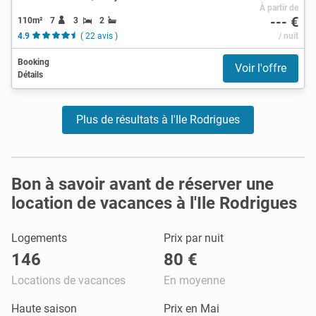
À partir de
--- €
110m²
7
3
2
4.9
( 22 avis )
/ nuit
Booking
Voir l'offre
Détails
Plus de résultats à l'Ile Rodrigues
Bon à savoir avant de réserver une
location de vacances à l'Ile Rodrigues
Logements
Prix par nuit
146
80 €
Locations de vacances
En moyenne
Haute saison
Prix en Mai