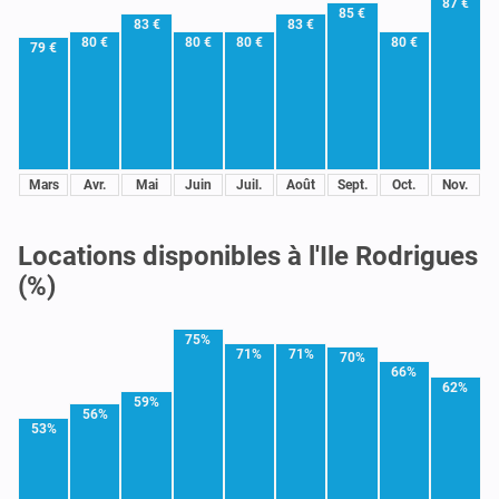
87 €
85 €
83 €
83 €
80 €
80 €
80 €
80 €
79 €
Mars
Avr.
Mai
Juin
Juil.
Août
Sept.
Oct.
Nov.
Locations disponibles à l'Ile Rodrigues
(%)
75%
71%
71%
70%
66%
62%
59%
56%
53%