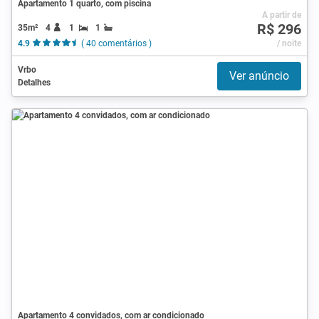
Apartamento 1 quarto, com piscina
A partir de
R$ 296
35m²
4
1
1
4.9
( 40 comentários )
/ noite
Vrbo
Ver anúncio
Detalhes
Apartamento 4 convidados, com ar condicionado