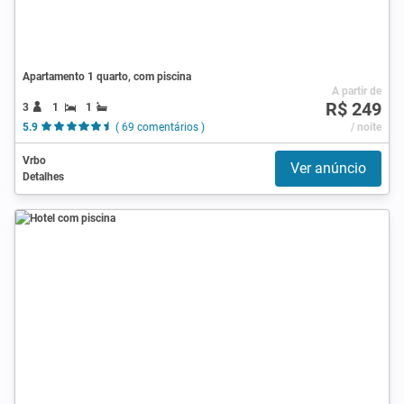
Apartamento 1 quarto, com piscina
A partir de
R$ 249
3
1
1
5.9
( 69 comentários )
/ noite
Vrbo
Ver anúncio
Detalhes