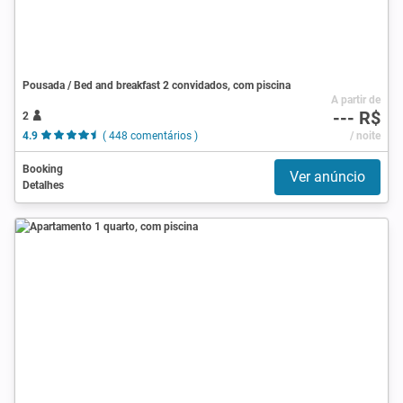
Pousada / Bed and breakfast 2 convidados, com piscina
A partir de
--- R$
2
4.9
( 448 comentários )
/ noite
Booking
Ver anúncio
Detalhes