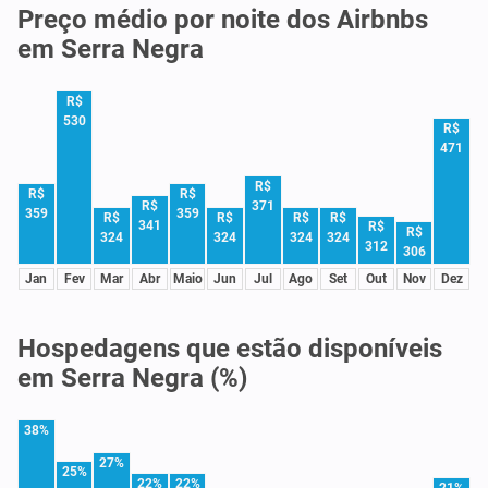
Preço médio por noite dos Airbnbs
em Serra Negra
R$
530
R$
471
R$
R$
R$
R$
371
359
359
R$
R$
R$
R$
341
R$
R$
324
324
324
324
312
306
Jan
Fev
Mar
Abr
Maio
Jun
Jul
Ago
Set
Out
Nov
Dez
Hospedagens que estão disponíveis
em Serra Negra (%)
38%
27%
25%
22%
22%
21%