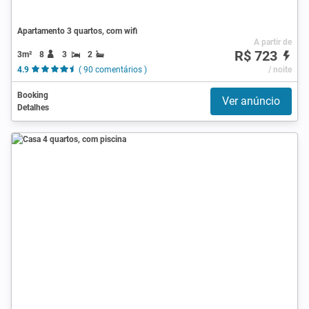
Apartamento 3 quartos, com wifi
A partir de
R$ 723
3m²
8
3
2
4.9
( 90 comentários )
/ noite
Booking
Ver anúncio
Detalhes