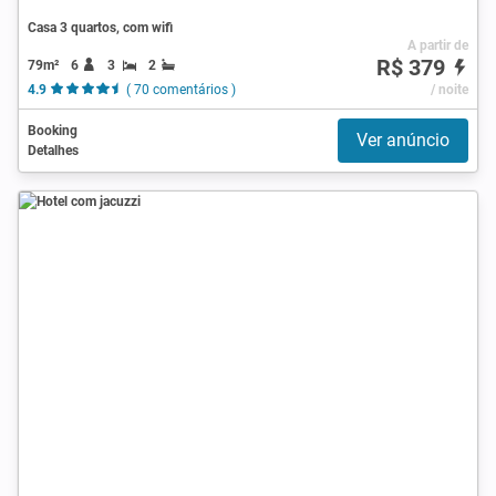
Casa 3 quartos, com wifi
A partir de
R$ 379
79m²
6
3
2
4.9
( 70 comentários )
/ noite
Booking
Ver anúncio
Detalhes