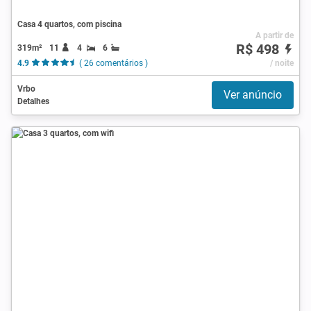
Casa 4 quartos, com piscina
A partir de
R$ 498
319m²
11
4
6
4.9
( 26 comentários )
/ noite
Vrbo
Ver anúncio
Detalhes