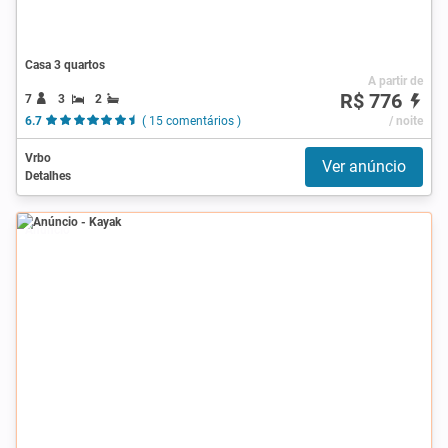
Casa 3 quartos
A partir de
R$ 776
7
3
2
6.7
( 15 comentários )
/ noite
Vrbo
Ver anúncio
Detalhes
Anúncio