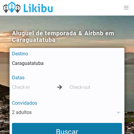
Aluguel de temporada & Airbnb em
Caraguatatuba
Destino
Datas
Convidados
2 adultos