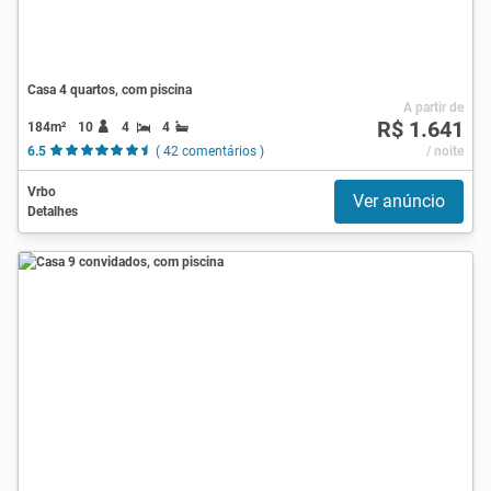
Casa 4 quartos, com piscina
A partir de
R$ 1.641
184m²
10
4
4
6.5
( 42 comentários )
/ noite
Vrbo
Ver anúncio
Detalhes