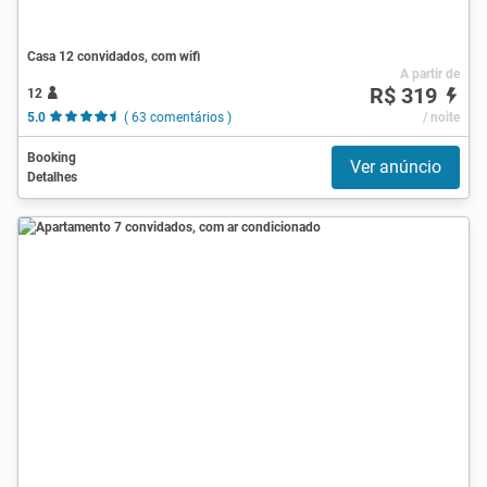
Casa 12 convidados, com wifi
A partir de
R$ 319
12
5.0
( 63 comentários )
/ noite
Booking
Ver anúncio
Detalhes