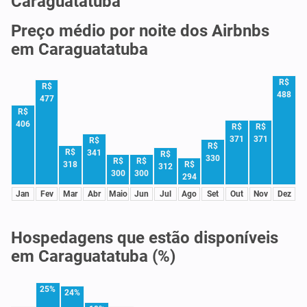
Caraguatatuba
Preço médio por noite dos Airbnbs
em Caraguatatuba
R$
R$
488
477
R$
406
R$
R$
371
371
R$
R$
R$
341
R$
330
R$
R$
R$
318
312
300
300
294
Jan
Fev
Mar
Abr
Maio
Jun
Jul
Ago
Set
Out
Nov
Dez
Hospedagens que estão disponíveis
em Caraguatatuba (%)
25%
24%