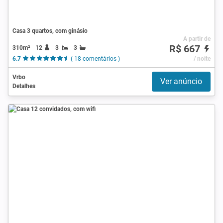
Casa 3 quartos, com ginásio
A partir de
R$ 667
310m²
12
3
3
6.7
( 18 comentários )
/ noite
Vrbo
Ver anúncio
Detalhes