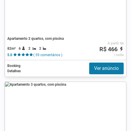
Apartamento 2 quartos, com piscina
A partir de
R$ 466
82m²
6
2
2
5.0
( 59 comentários )
/ noite
Booking
Ver anúncio
Detalhes