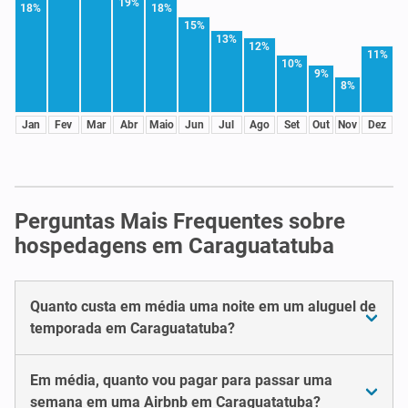
19%
18%
18%
15%
13%
12%
11%
10%
9%
8%
Jan
Fev
Mar
Abr
Maio
Jun
Jul
Ago
Set
Out
Nov
Dez
Perguntas Mais Frequentes sobre
hospedagens em Caraguatatuba
Quanto custa em média uma noite em um aluguel de
temporada em Caraguatatuba?
Em média, quanto vou pagar para passar uma
semana em uma Airbnb em Caraguatatuba?