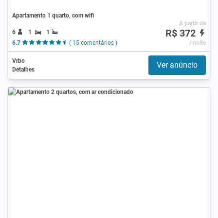
Apartamento 1 quarto, com wifi
A partir de
R$ 372
6
1
1
6.7
( 15 comentários )
/ noite
Vrbo
Ver anúncio
Detalhes