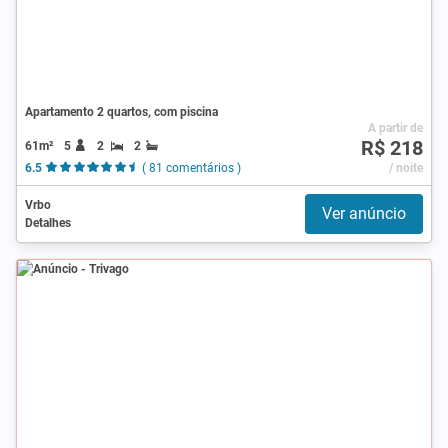
Apartamento 2 quartos, com piscina
A partir de
R$ 218
61m²
5
2
2
6.5
( 81 comentários )
/ noite
Vrbo
Ver anúncio
Detalhes
Anúncio