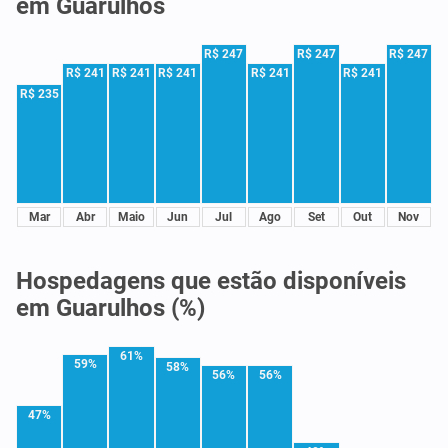
em Guarulhos
R$ 247
R$ 247
R$ 247
R$ 241
R$ 241
R$ 241
R$ 241
R$ 241
R$ 235
Mar
Abr
Maio
Jun
Jul
Ago
Set
Out
Nov
Hospedagens que estão disponíveis
em Guarulhos (%)
61%
59%
58%
56%
56%
47%