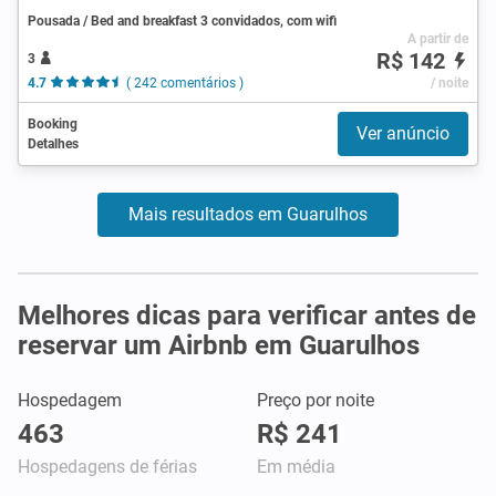
Pousada / Bed and breakfast 3 convidados, com wifi
A partir de
R$ 142
3
4.7
( 242 comentários )
/ noite
Booking
Ver anúncio
Detalhes
Mais resultados em Guarulhos
Melhores dicas para verificar antes de
reservar um Airbnb em Guarulhos
Hospedagem
Preço por noite
463
R$ 241
Hospedagens de férias
Em média