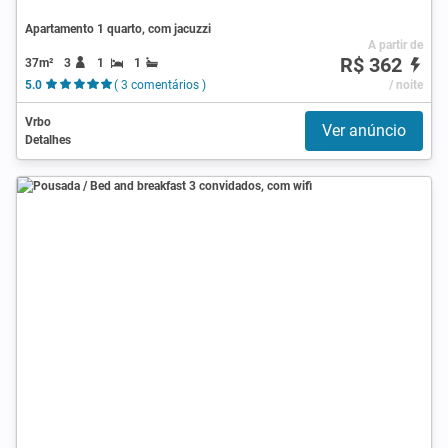
Apartamento 1 quarto, com jacuzzi
A partir de
R$ 362
37m²
3
1
1
5.0
( 3 comentários )
/ noite
Vrbo
Ver anúncio
Detalhes