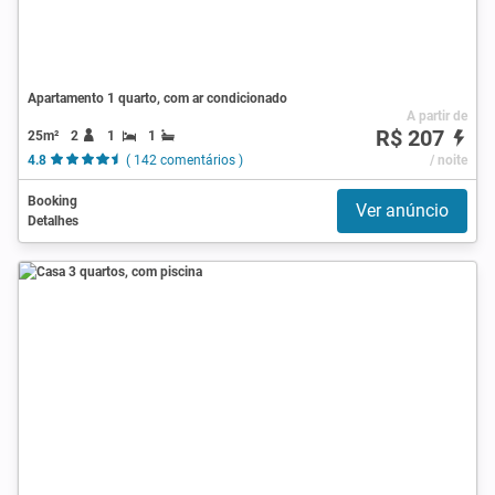
Apartamento 1 quarto, com ar condicionado
A partir de
R$ 207
25m²
2
1
1
4.8
( 142 comentários )
/ noite
Booking
Ver anúncio
Detalhes