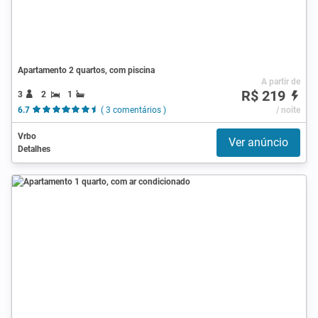
Apartamento 2 quartos, com piscina
A partir de
R$ 219
3
2
1
6.7
( 3 comentários )
/ noite
Vrbo
Ver anúncio
Detalhes