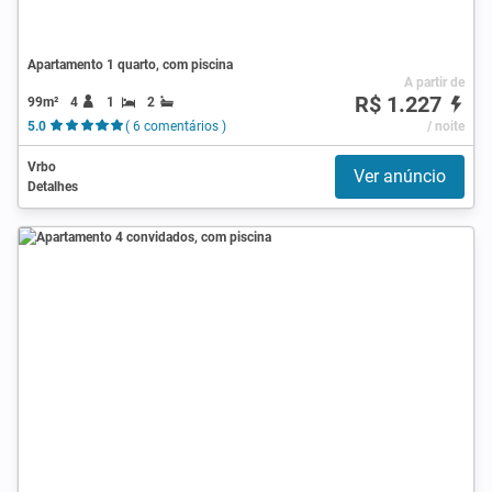
Apartamento 1 quarto, com piscina
A partir de
R$ 1.227
99m²
4
1
2
5.0
( 6 comentários )
/ noite
Vrbo
Ver anúncio
Detalhes