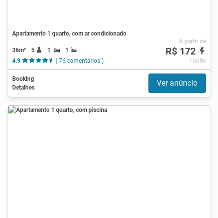
Apartamento 1 quarto, com ar condicionado
A partir de
R$ 172
36m²
5
1
1
4.9
( 76 comentários )
/ noite
Booking
Ver anúncio
Detalhes