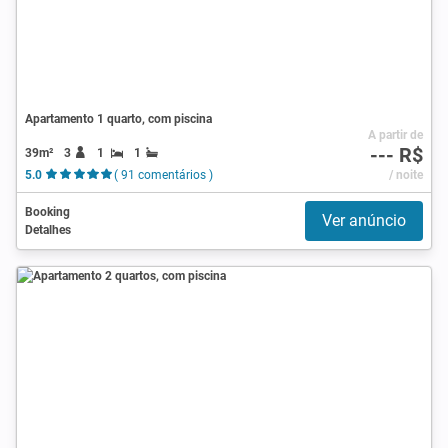
Apartamento 1 quarto, com piscina
A partir de
--- R$
39m²
3
1
1
5.0
( 91 comentários )
/ noite
Booking
Ver anúncio
Detalhes