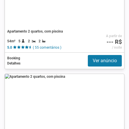
Apartamento 2 quartos, com piscina
A partir de
--- R$
54m²
5
2
2
5.0
( 55 comentários )
/ noite
Booking
Ver anúncio
Detalhes