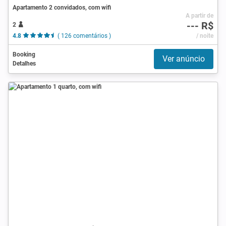
Apartamento 2 convidados, com wifi
A partir de
--- R$
2
4.8
( 126 comentários )
/ noite
Booking
Ver anúncio
Detalhes