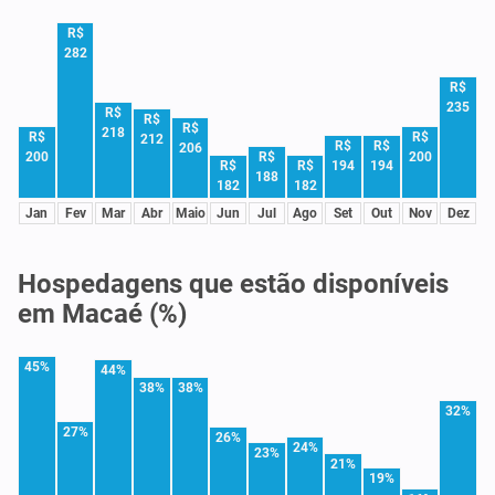
R$
282
R$
235
R$
R$
R$
218
R$
R$
212
R$
R$
206
R$
200
200
R$
R$
194
194
188
182
182
Jan
Fev
Mar
Abr
Maio
Jun
Jul
Ago
Set
Out
Nov
Dez
Hospedagens que estão disponíveis
em Macaé (%)
45%
44%
38%
38%
32%
27%
26%
24%
23%
21%
19%