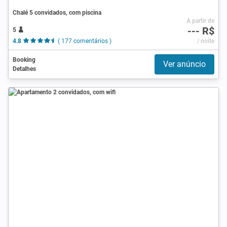
Chalé 5 convidados, com piscina
A partir de
--- R$
5
4.8
( 177 comentários )
/ noite
Booking
Ver anúncio
Detalhes