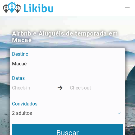
Airbnb e Aluguéis de temporada em
Macaé
Destino
Datas
Convidados
2 adultos