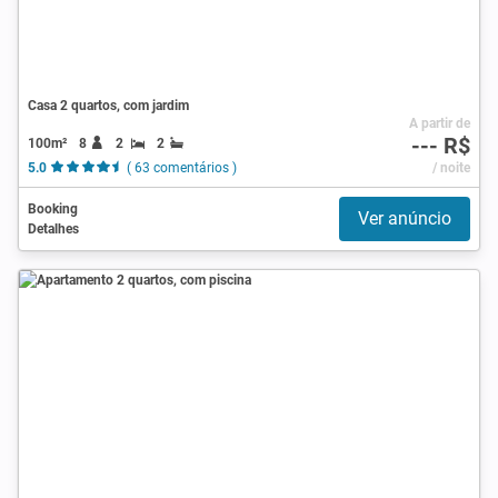
Casa 2 quartos, com jardim
A partir de
--- R$
100m²
8
2
2
5.0
( 63 comentários )
/ noite
Booking
Ver anúncio
Detalhes