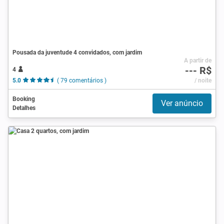
Pousada da juventude 4 convidados, com jardim
A partir de
--- R$
4
5.0
( 79 comentários )
/ noite
Booking
Ver anúncio
Detalhes