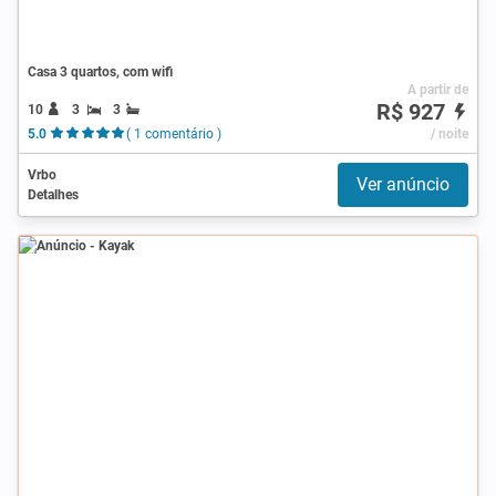
Casa 3 quartos, com wifi
A partir de
R$ 927
10
3
3
5.0
( 1 comentário )
/ noite
Vrbo
Ver anúncio
Detalhes
Anúncio