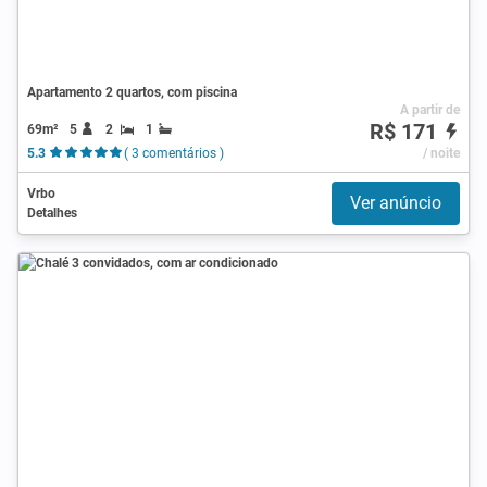
Apartamento 2 quartos, com piscina
A partir de
R$ 171
69m²
5
2
1
5.3
( 3 comentários )
/ noite
Vrbo
Ver anúncio
Detalhes