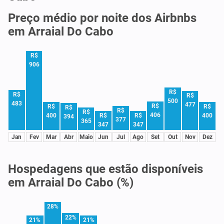
Preço médio por noite dos Airbnbs
em Arraial Do Cabo
R$
906
R$
R$
R$
500
483
477
R$
R$
R$
R$
R$
R$
406
R$
R$
400
400
394
377
365
347
347
Jan
Fev
Mar
Abr
Maio
Jun
Jul
Ago
Set
Out
Nov
Dez
Hospedagens que estão disponíveis
em Arraial Do Cabo (%)
28%
22%
21%
21%