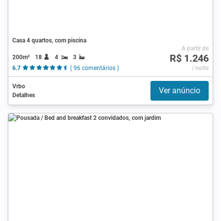
Casa 4 quartos, com piscina
A partir de
R$ 1.246
200m²
18
4
3
6.7
( 96 comentários )
/ noite
Vrbo
Ver anúncio
Detalhes