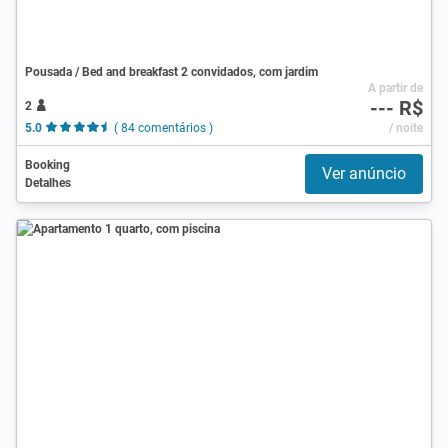
Pousada / Bed and breakfast 2 convidados, com jardim
A partir de
--- R$
2
5.0
( 84 comentários )
/ noite
Booking
Ver anúncio
Detalhes