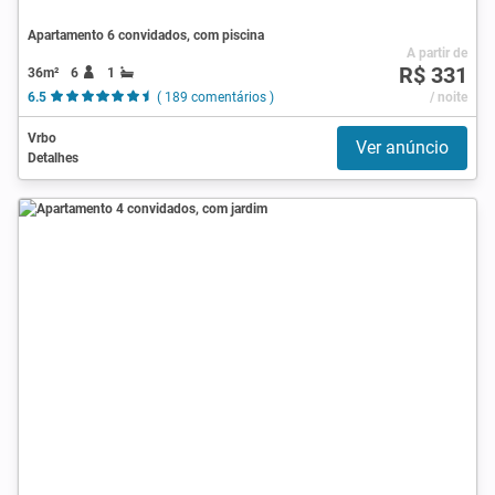
Apartamento 6 convidados, com piscina
A partir de
R$ 331
36m²
6
1
6.5
( 189 comentários )
/ noite
Vrbo
Ver anúncio
Detalhes