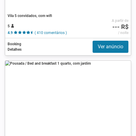
Vila 5 convidados, com wifi
A partir de
--- R$
5
4.9
( 410 comentários )
/ noite
Booking
Ver anúncio
Detalhes