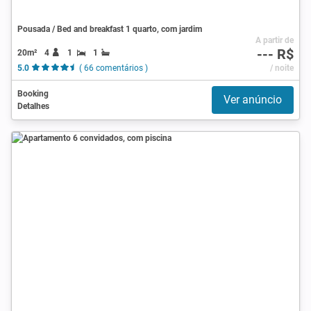
Pousada / Bed and breakfast 1 quarto, com jardim
A partir de
--- R$
20m²
4
1
1
5.0
( 66 comentários )
/ noite
Booking
Ver anúncio
Detalhes