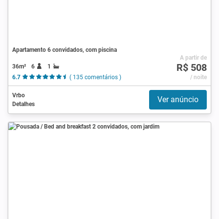
Apartamento 6 convidados, com piscina
A partir de
R$ 508
36m²
6
1
6.7
( 135 comentários )
/ noite
Vrbo
Ver anúncio
Detalhes