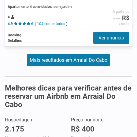
Apartamento 4 convidados, com jardim
A partir de
--- R$
4
4.9
( 104 comentários )
/ noite
Booking
Ver anúncio
Detalhes
Mais resultados em Arraial Do Cabo
Melhores dicas para verificar antes de
reservar um Airbnb em Arraial Do
Cabo
Hospedagem
Preço por noite
2.175
R$ 400