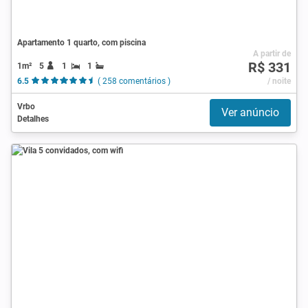
Apartamento 1 quarto, com piscina
A partir de
R$ 331
1m²
5
1
1
6.5
( 258 comentários )
/ noite
Vrbo
Ver anúncio
Detalhes