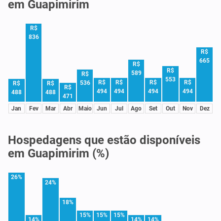
em Guapimirim
R$
836
R$
665
R$
R$
589
R$
553
R$
R$
R$
R$
536
R$
R$
R$
494
494
494
494
488
488
471
Jan
Fev
Mar
Abr
Maio
Jun
Jul
Ago
Set
Out
Nov
Dez
Hospedagens que estão disponíveis
em Guapimirim (%)
26%
24%
18%
15%
15%
15%
14%
14%
14%