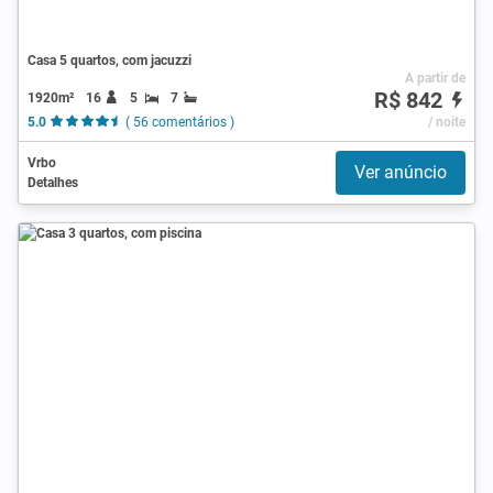
Casa 5 quartos, com jacuzzi
A partir de
R$ 842
1920m²
16
5
7
5.0
( 56 comentários )
/ noite
Vrbo
Ver anúncio
Detalhes