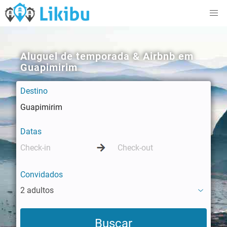
Aluguel de temporada & Airbnb em
Guapimirim
Destino
Datas
Convidados
2 adultos