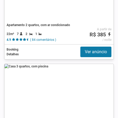
Apartamento 2 quartos, com ar condicionado
A partir de
R$ 385
22m²
7
2
1
4.9
( 84 comentários )
/ noite
Booking
Ver anúncio
Detalhes