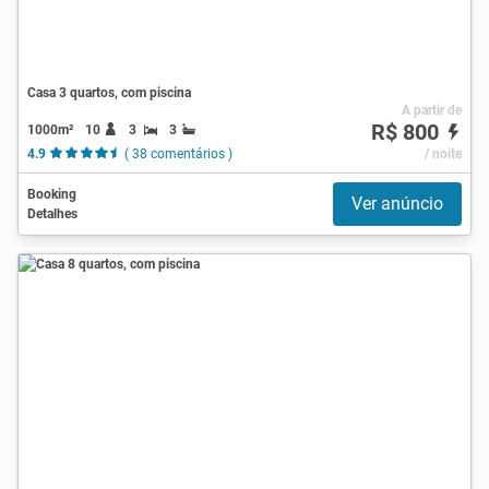
Casa 3 quartos, com piscina
A partir de
R$ 800
1000m²
10
3
3
4.9
( 38 comentários )
/ noite
Booking
Ver anúncio
Detalhes