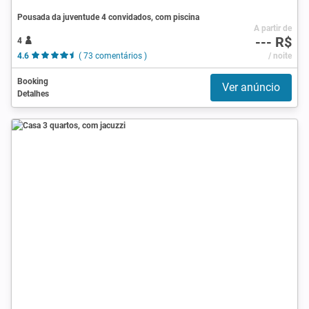
Pousada da juventude 4 convidados, com piscina
A partir de
--- R$
4
4.6
( 73 comentários )
/ noite
Booking
Ver anúncio
Detalhes