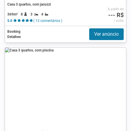
Casa 3 quartos, com jacuzzi
A partir de
--- R$
369m²
8
3
4
5.0
( 13 comentários )
/ noite
Booking
Ver anúncio
Detalhes