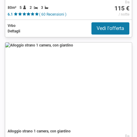
Da
115 €
80m²
5
2
3
6.1
( 60 Recensioni )
/ notte
Vrbo
Vedi l'offerta
Dettagli
Alloggio strano 1 camera, con giardino
Da