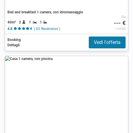
Bed and breakfast 1 camera, con idromassaggio
Da
--- €
40m²
2
1
1
4.8
( 65 Recensioni )
/ notte
Booking
Vedi l'offerta
Dettagli