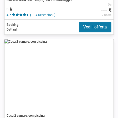
Bed and breakfast 3 ospiti, con idromassaggio
Da
--- €
3
4.7
( 104 Recensioni )
/ notte
Booking
Vedi l'offerta
Dettagli
Casa 2 camere, con piscina