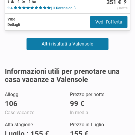
351 €
8
4
1
9.4
( 3 Recensioni )
/ notte
Vrbo
Vedi l'offerta
Dettagli
Altri risultati a Valensole
Informazioni utili per prenotare una
casa vacanze a Valensole
Alloggi
Prezzo per notte
106
99 €
Case vacanze
In media
Alta stagione
Prezzo in Luglio
Luglio : 155 €
155 €