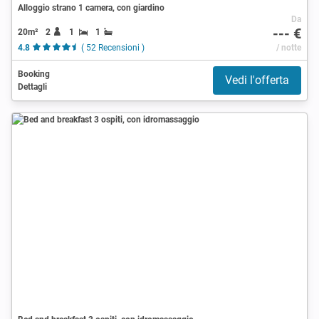
Alloggio strano 1 camera, con giardino
Da
--- €
20m²
2
1
1
4.8
( 52 Recensioni )
/ notte
Booking
Vedi l'offerta
Dettagli