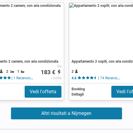
nto 2 camere, con aria condizionata
Appartamento 2 ospiti, con aria condiz
Da
183 €
2
1
2
( 1 Recensione )
/ notte
4.6
( 74 Recensioni )
Booking
Vedi l'offerta
Vedi l'o
Dettagli
Altri risultati a Nijmegen