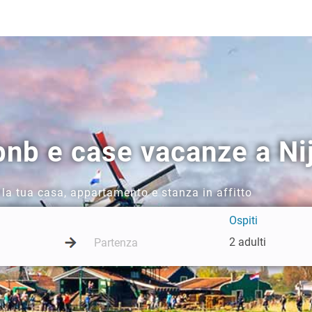
bnb e case vacanze a N
la tua casa, appartamento e stanza in affitto
Ospiti
2 adulti