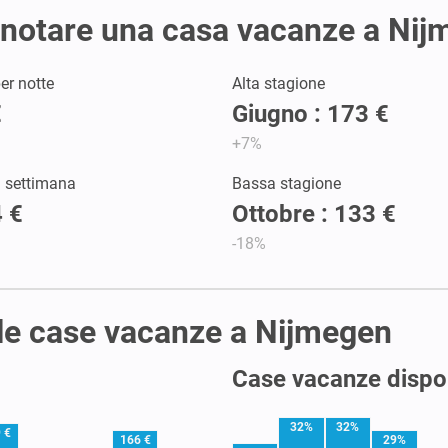
renotare una casa vacanze a Ni
er notte
Alta stagione
€
Giugno : 173 €
a
+7%
a settimana
Bassa stagione
 €
Ottobre : 133 €
a
-18%
elle case vacanze a Nijmegen
Case vacanze dispon
32%
32%
 €
166 €
29%