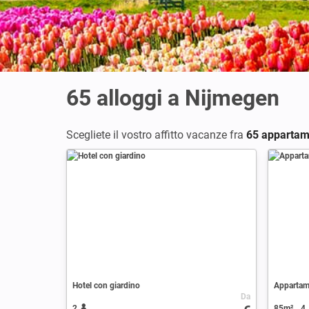
65
alloggi a Nijmegen
Scegliete il vostro affitto vacanze fra
65 appartam
Hotel con giardino
Appartam
Da
2
85m²
4