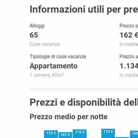
Informazioni utili per p
Alloggi
Prezzo p
65
162 
Case vacanze
In medi
Tipologie di case vacanze
Prezzo 
Appartamento
1.134
1 camera, 60m²
In medi
Prezzi e disponibilità d
Prezzo medio per notte
173 €
172 €
170 €
169
167 €