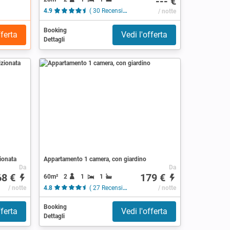
--- €
4.9
( 30 Recensioni )
/ notte
Booking
fferta
Vedi l'offerta
Dettagli
ionata
Appartamento 1 camera, con giardino
Da
Da
68 €
179 €
60m²
2
1
1
/ notte
4.8
( 27 Recensioni )
/ notte
Booking
fferta
Vedi l'offerta
Dettagli