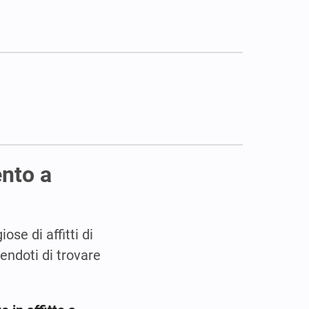
ento a
ose di affitti di
tendoti di trovare