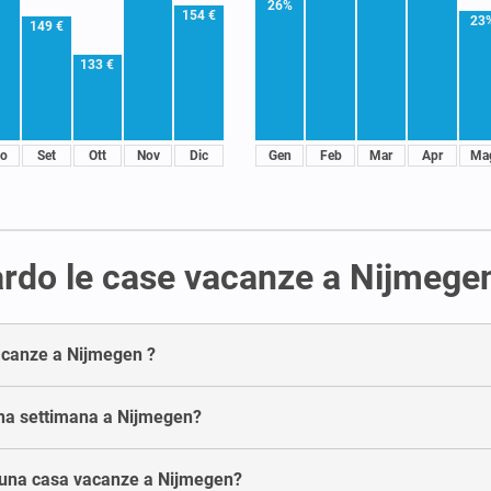
26%
154 €
23
149 €
133 €
o
Set
Ott
Nov
Dic
Gen
Feb
Mar
Apr
Ma
rdo le case vacanze a Nijmege
vacanze a Nijmegen ?
una settimana a Nijmegen?
e una casa vacanze a Nijmegen?