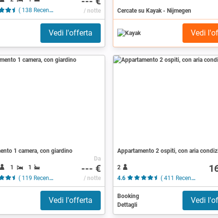
--- €
( 138 Recensioni )
/ notte
Cercate su Kayak - Nijmegen
Vedi l'offerta
Vedi l'o
ento 1 camera, con giardino
Appartamento 2 ospiti, con aria condiz
Da
--- €
1
1
1
2
( 119 Recensioni )
/ notte
4.6
( 411 Recensioni )
Booking
Vedi l'offerta
Vedi l'o
Dettagli