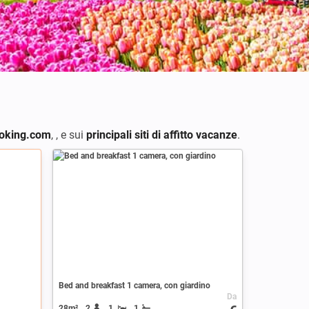
oking.com
,
,
e sui
principali siti di affitto vacanze
.
Bed and breakfast 1 camera, con giardino
Da
28m²
2
1
1