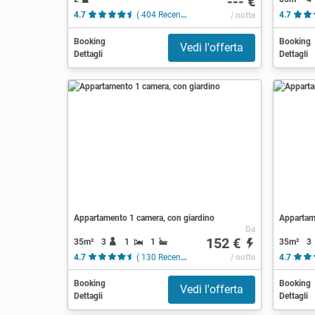
--- €
4.7
( 404 Recensioni )
/ notte
4.7
Booking
Booking
Vedi l'offerta
Dettagli
Dettagli
Appartamento 1 camera, con giardino
Appartam
Da
152 €
35m²
3
1
1
35m²
3
4.7
( 130 Recensioni )
/ notte
4.7
Booking
Booking
Vedi l'offerta
Dettagli
Dettagli