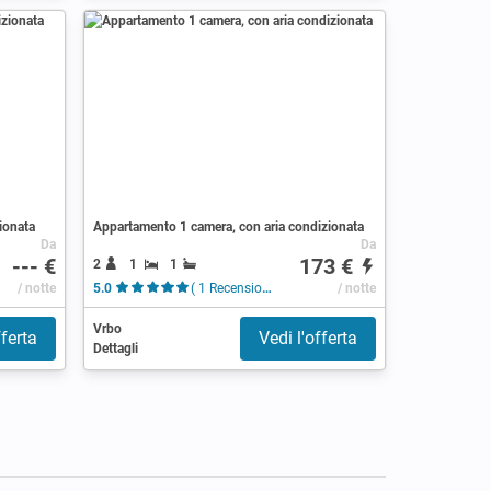
ionata
Appartamento 1 camera, con aria condizionata
Da
Da
--- €
173 €
2
1
1
/ notte
5.0
( 1 Recensione )
/ notte
Vrbo
fferta
Vedi l'offerta
Dettagli