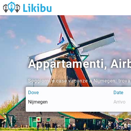
Appartamenti, Air
Soggiorni e case vacanze a Nijmegen: trova 
Dove
Date