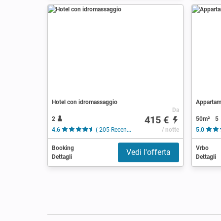
Hotel con idromassaggio
Appartame
Da
415 €
2
50m²
5
4.6
( 205 Recensioni )
/ notte
5.0
Booking
Vrbo
Vedi l'offerta
Dettagli
Dettagli