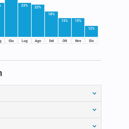
%
23%
22%
18%
15%
15%
12%
g
Giu
Lug
Ago
Set
Ott
Nov
Dic
n