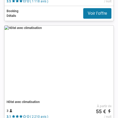
3.5
( 1 118 avis )
/ nuit
Booking
Voir l'offre
Détails
Hôtel avec climatisation
À partir de
55 €
3
3.1
( 2 210 avis )
/ nuit