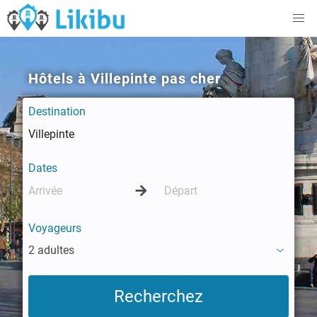
Hôtels à Villepinte pas cher
Destination
Dates
Voyageurs
2 adultes