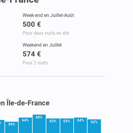
Week-end en Juillet-Août
500 €
Pour deux nuits en été
Weekend en Juillet
574 €
Pour 2 nuits
en Île-de-France
68%
64%
64%
63%
63%
62%
%
59%