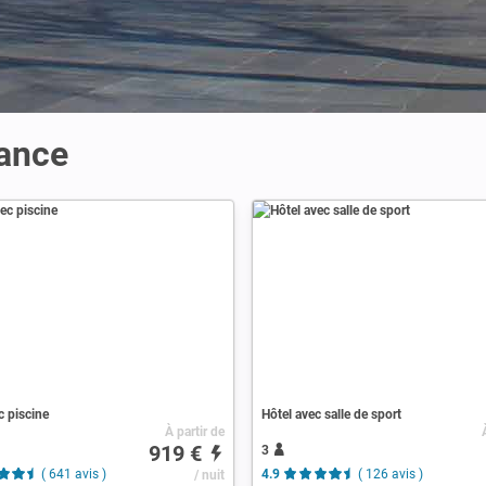
rance
c piscine
Hôtel avec salle de sport
À partir de
919 €
3
( 641 avis )
/ nuit
4.9
( 126 avis )