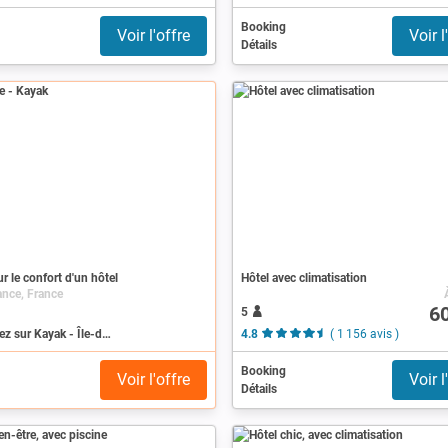
Booking
Voir l'offre
Voir l
Détails
r le confort d'un hôtel
Hôtel avec climatisation
ance, France
6
5
Recherchez sur Kayak - Île-de-France
4.8
( 1 156 avis )
Booking
Voir l'offre
Voir l
Détails