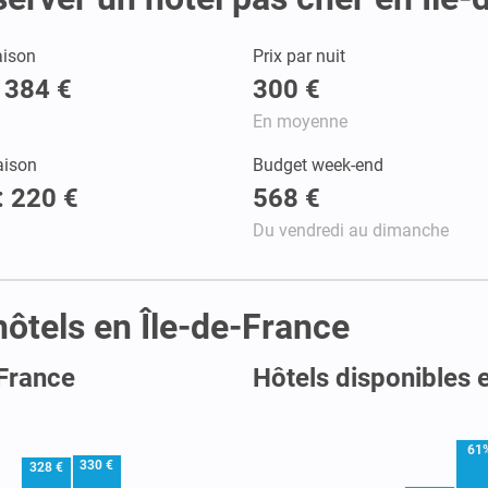
aison
Prix par nuit
: 384 €
300 €
En moyenne
aison
Budget week-end
: 220 €
568 €
Du vendredi au dimanche
 hôtels en Île-de-France
-France
Hôtels disponibles 
61
330 €
328 €