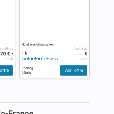
Hôtel avec climatisation
À partir de
À partir de
170 €
--- €
6
/ nuit
4.8
( 94 avis )
/ nuit
Booking
'offre
Voir l'offre
Détails
-de-France