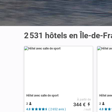
2 531 hôtels en Île-de-F
Hôtel avec salle de sport
Hôtel ave
À partir de
344 €
2
2
4.8
( 2 652 avis )
/ nuit
4.8