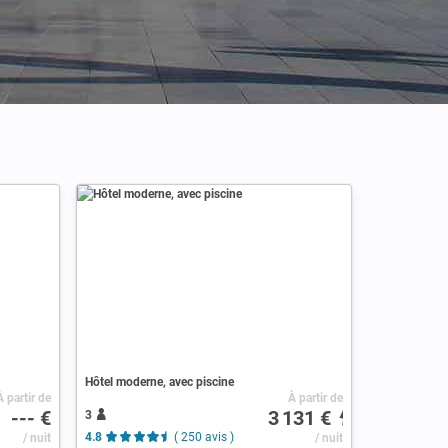
Hôtel moderne, avec piscine
À partir de
À partir de
--- €
3 131 €
3
/ nuit
4.8
( 250 avis )
/ nuit