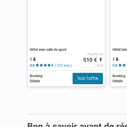
Hôtel avec salle de sport
Hôtel bie
À partir de
510 €
3
3
4.8
( 270 avis )
/ nuit
5.0
Booking
Booking
Voir l'offre
Détails
Détails
Bon à savoir avant de ré