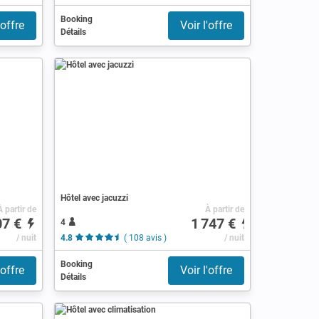
Booking
'offre
Voir l'offre
Détails
Hôtel avec jacuzzi
À partir de
À partir de
07 €
1 747 €
4
/ nuit
4.8
( 108 avis )
/ nuit
Booking
'offre
Voir l'offre
Détails