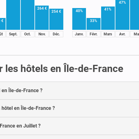
47%
264 €
41%
40%
254 €
 €
33%
ût
Sept.
Oct.
Nov.
Déc.
Janv.
Févr.
Mars
Avr.
Ma
 les hôtels en Île-de-France
l en Île-de-France ?
 hôtel en Île-de-France ?
France en Juillet ?