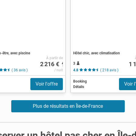
n-être, avec piscine
Hôtel chic, avec climatisation
À partir de
2 216 €
1 
3
( 36 avis )
/ nuit
4.8
( 218 avis )
Booking
Voir l'offre
Voir l
Détails
Plus de résultats en Île-de-France
server un hôtel pas cher en Île