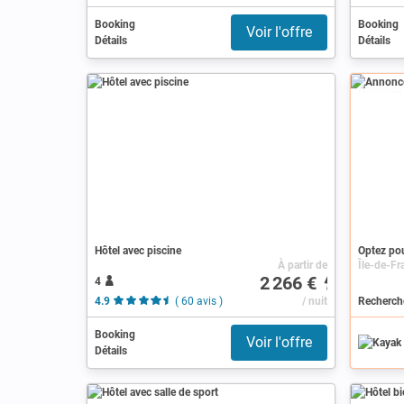
Booking
Booking
Voir l'offre
Détails
Détails
Annonce
Hôtel avec piscine
Optez pou
À partir de
Île-de-Fr
2 266 €
4
4.9
( 60 avis )
/ nuit
Booking
Voir l'offre
Détails