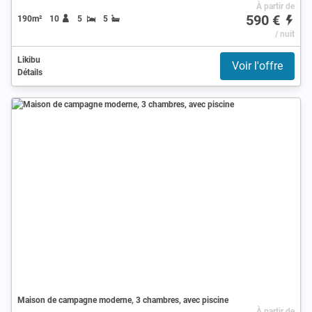
À partir de
590 €
190m²
10
5
5
/ nuit
Likibu
Voir l'offre
Détails
Maison de campagne moderne, 3 chambres, avec piscine
À partir de