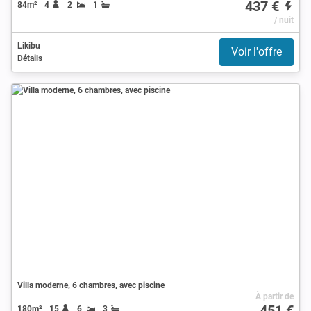
437 €
84m²
4
2
1
/ nuit
Likibu
Voir l'offre
Détails
Villa moderne, 6 chambres, avec piscine
À partir de
451 €
180m²
15
6
3