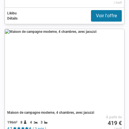
/ nuit
Likibu
Voir l'offre
Détails
Maison de campagne moderne, 4 chambres, avec jacuzzi
À partir de
419 €
196m²
8
4
3
4.7
( 3 avis )
/ nuit