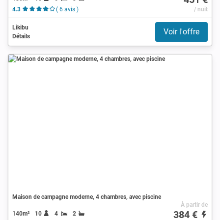
4.3
( 6 avis )
/ nuit
Likibu
Voir l'offre
Détails
Maison de campagne moderne, 4 chambres, avec piscine
À partir de
384 €
140m²
10
4
2