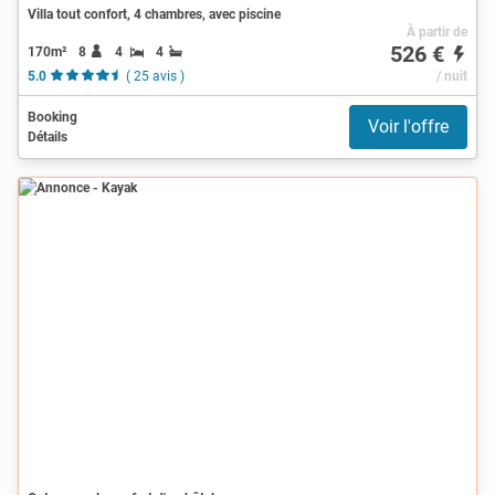
Villa tout confort, 4 chambres, avec piscine
À partir de
526 €
170m²
8
4
4
5.0
( 25 avis )
/ nuit
Booking
Voir l'offre
Détails
Annonce