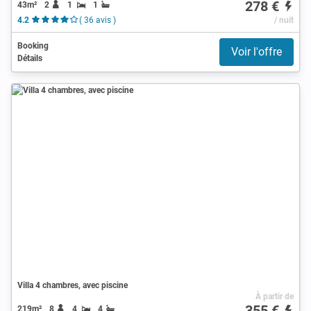
278 €
43m²
2
1
1
4.2
( 36 avis )
/ nuit
Booking
Voir l'offre
Détails
Villa 4 chambres, avec piscine
À partir de
355 €
219m²
8
4
4