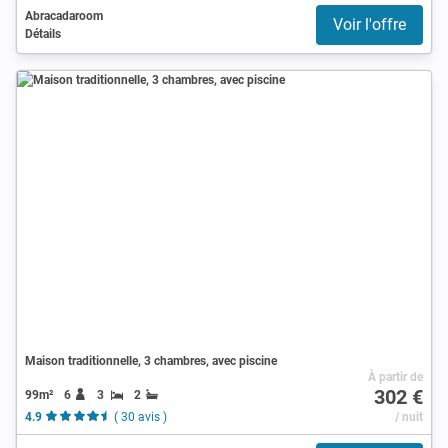
Abracadaroom
Voir l'offre
Détails
Maison traditionnelle, 3 chambres, avec piscine
À partir de
302 €
99m²
6
3
2
4.9
( 30 avis )
/ nuit