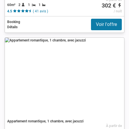
302 €
60m²
2
1
1
4.5
( 41 avis )
/ nuit
Booking
Voir l'offre
Détails
Appartement romantique, 1 chambre, avec jacuzzi
À partir de