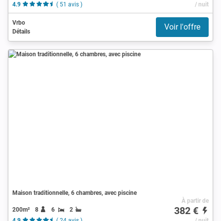
4.9
( 51 avis )
/ nuit
Vrbo
Voir l'offre
Détails
Maison traditionnelle, 6 chambres, avec piscine
À partir de
382 €
200m²
8
6
2
4.9
( 24 avis )
/ nuit